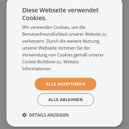
Diese Webseite verwendet
Cookies.
Wir verwenden Cookies, um die
Benutzerfreundlichkeit unserer Website zu
verbessern. Durch die weitere Nutzung
unserer Webseite stimmen Sie der
Verwendung von Cookies gemäß unserer
Cookie-Richtlinie zu.
Weitere
Küchenrückwand
Küchenrückwand
Informationen
spritzschutz
spritzschutz
Marmorsteinmauer
Stein marmor flecken
(#pk-
(#pk-
289639806)
286186162)
ALLE AKZEPTIEREN
Größe von: 100x50 cm
Größe von: 100x50 cm
ALLE ABLEHNEN
124.99 €
124.99 €
DETAILS ANZEIGEN