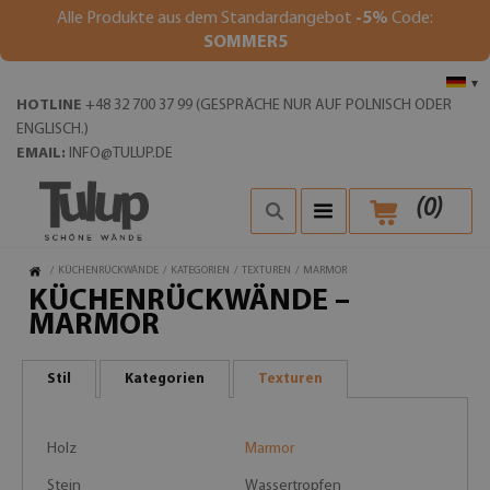
Alle Produkte aus dem Standardangebot
-5%
Code:
SOMMER5
▾
HOTLINE
+48 32 700 37 99 (GESPRÄCHE NUR AUF POLNISCH ODER
ENGLISCH.)
EMAIL:
INFO@TULUP.DE
(
0
)
/
KÜCHENRÜCKWÄNDE
/
KATEGORIEN
/
TEXTUREN
/
MARMOR
KÜCHENRÜCKWÄNDE –
MARMOR
Stil
Kategorien
Texturen
Holz
Marmor
Stein
Wassertropfen