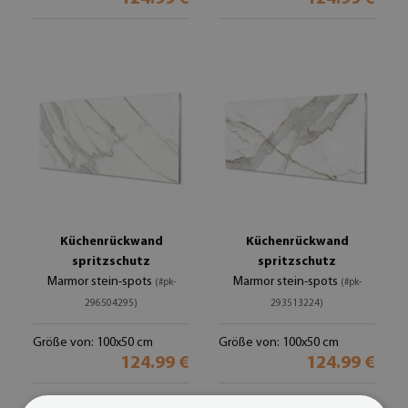
Küchenrückwand
Küchenrückwand
spritzschutz
spritzschutz
Marmor stein-spots
Marmor stein-spots
(#pk-
(#pk-
296504295)
293513224)
Größe von: 100x50 cm
Größe von: 100x50 cm
124.99 €
124.99 €