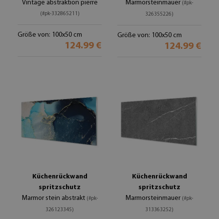
Vintage abstraktion pierre
Marmorsteinmauer
(#pk-
(#pk-332865211)
326355226)
Größe von: 100x50 cm
Größe von: 100x50 cm
124.99 €
124.99 €
Küchenrückwand
Küchenrückwand
spritzschutz
spritzschutz
Marmor stein abstrakt
Marmorsteinmauer
(#pk-
(#pk-
326123345)
313363252)