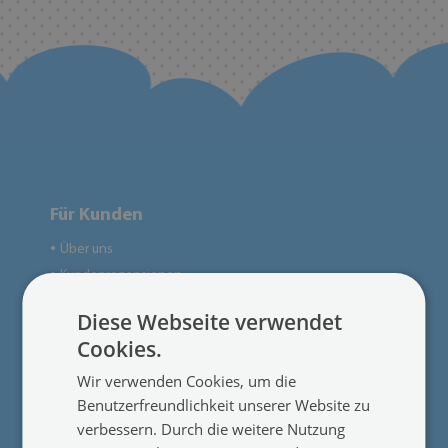
Für Kunden
Über uns
●
Kundenrezensionen
●
Blog
●
Diese Webseite verwendet
Kontakt
●
Cookies.
Impressum
●
Wir verwenden Cookies, um die
Produkte nach Maß
●
Benutzerfreundlichkeit unserer Website zu
verbessern. Durch die weitere Nutzung