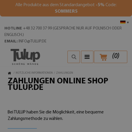
Alle Produkte aus dem Standardangebot
-5%
Code:
SOMMER5
▾
HOTLINE
+48 32 700 37 99 (GESPRÄCHE NUR AUF POLNISCH ODER
ENGLISCH.)
EMAIL:
INFO@TULUP.DE
(
0
)
/
NÜTZLICHE INFORMATIONEN
/
ZAHLUNGEN
ZAHLUNGEN ONLINE SHOP
TULUP.DE
Bei TULUP haben Sie die Möglichkeit, eine bequeme
Zahlungsmethode zu wählen.