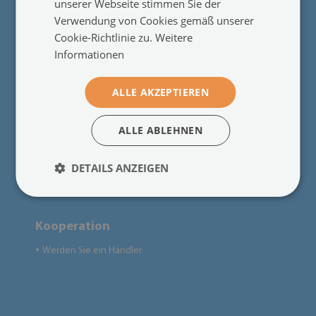
unserer Webseite stimmen Sie der
Nützliche Informationen
Verwendung von Cookies gemäß unserer
Das Recht zum Rücktritt vom Vertrag
●
Cookie-Richtlinie zu.
Weitere
Regeln
●
Informationen
Lieferung
●
Zahlungen
●
ALLE AKZEPTIEREN
Reklamationen und Rückgaben
●
Fragen und Antworten
●
ALLE ABLEHNEN
Montageanweisung
●
Sondernangebotsregelungen
●
DETAILS ANZEIGEN
Datenschutzerklärung
●
Kooperation
Werden Sie ein Händler
●