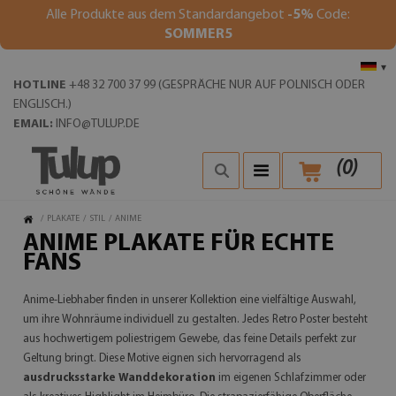
Alle Produkte aus dem Standardangebot
-5%
Code:
SOMMER5
▾
HOTLINE
+48 32 700 37 99 (GESPRÄCHE NUR AUF POLNISCH ODER
ENGLISCH.)
EMAIL:
INFO@TULUP.DE
(
0
)
/
PLAKATE
/
STIL
/
ANIME
ANIME PLAKATE FÜR ECHTE
FANS
Anime-Liebhaber finden in unserer Kollektion eine vielfältige Auswahl,
um ihre Wohnräume individuell zu gestalten. Jedes Retro Poster besteht
aus hochwertigem poliestrigem Gewebe, das feine Details perfekt zur
Geltung bringt. Diese Motive eignen sich hervorragend als
ausdrucksstarke Wanddekoration
im eigenen Schlafzimmer oder