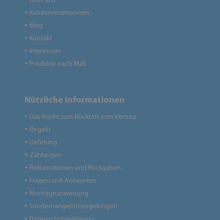
Über uns
Kundenrezensionen
●
Blog
●
Kontakt
●
Impressum
●
Produkte nach Maß
●
Nützliche Informationen
Das Recht zum Rücktritt vom Vertrag
●
Regeln
●
Lieferung
●
Zahlungen
●
Reklamationen und Rückgaben
●
Fragen und Antworten
●
Montageanweisung
●
Sondernangebotsregelungen
●
Datenschutzerklärung
●