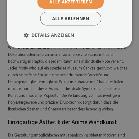
ALLE AKZEPTIEREN
Größe von: A4 - 21x29 cm
12.99 €
ALLE ABLEHNEN
DETAILS ANZEIGEN
Poster auf Leinwand
im japanischen Stil bringen die faszinierende
Welt der
Anime
direkt in deine eigenen vier Wände. Diese besonderen
Dekorationselemente vereinen moderne Zeichenkunst mit einer
hochwertigen Haptik, die jedem Raum eine individuelle Note verleiht.
Jedes Motiv wird auf ein spezielles Museum Canvas gedruckt, welches
durch seine feine Struktur eine beeindruckende Farbtiefe und
Detailgenauigkeit ermöglicht. Wer sein Zuhause mit Charakter füllen
möchte, findet in dieser Auswahl die ideale Symbiose aus zeitloser
Kunst und moderner Popkultur. Die Verbindung von hochwertigem
Polyestergewebe und präziser Drucktechnik sorgt dafür, dass die
ikonischen Szenen und Charaktere besonders lebendig wirken.
Einzigartige Ästhetik der Anime Wandkunst
Die Gestaltungsmöglichkeiten mit japanisch inspirierten Motiven sind