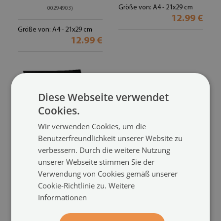
Größe von: A4 - 21x29 cm
00294903)
12.99 €
Größe von: A4 - 21x29 cm
12.99 €
Diese Webseite verwendet
Cookies.
Wir verwenden Cookies, um die
Benutzerfreundlichkeit unserer Website zu
verbessern. Durch die weitere Nutzung
unserer Webseite stimmen Sie der
Verwendung von Cookies gemäß unserer
Poster
im Manga-Stil mit schwarzen
Cookie-Richtlinie zu.
Weitere
Linien und gelben Akzenten
Informationen
(#plaip-00294898)