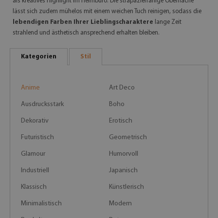
als kreatives Highlight im Heimbüro. Die strapazierfähige Oberfläche
lässt sich zudem mühelos mit einem weichen Tuch reinigen, sodass die
lebendigen Farben Ihrer Lieblingscharaktere
lange Zeit
strahlend und ästhetisch ansprechend erhalten bleiben.
Kategorien
Stil
Anime
Art Deco
Ausdrucksstark
Boho
Dekorativ
Erotisch
Futuristisch
Geometrisch
Glamour
Humorvoll
Industriell
Japanisch
Klassisch
Künstlerisch
Minimalistisch
Modern