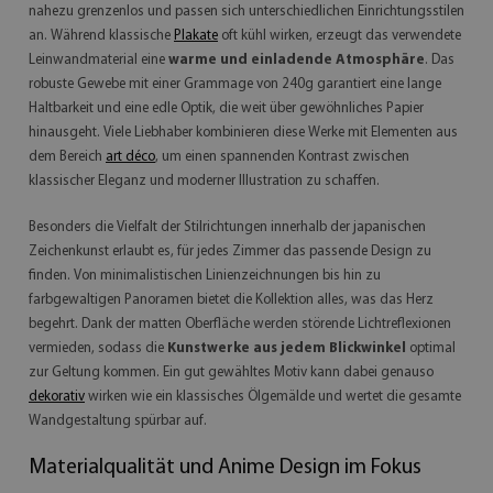
nahezu grenzenlos und passen sich unterschiedlichen Einrichtungsstilen
an. Während klassische
Plakate
oft kühl wirken, erzeugt das verwendete
Leinwandmaterial eine
warme und einladende Atmosphäre
. Das
robuste Gewebe mit einer Grammage von 240g garantiert eine lange
Haltbarkeit und eine edle Optik, die weit über gewöhnliches Papier
hinausgeht. Viele Liebhaber kombinieren diese Werke mit Elementen aus
dem Bereich
art déco
, um einen spannenden Kontrast zwischen
klassischer Eleganz und moderner Illustration zu schaffen.
Besonders die Vielfalt der Stilrichtungen innerhalb der japanischen
Zeichenkunst erlaubt es, für jedes Zimmer das passende Design zu
finden. Von minimalistischen Linienzeichnungen bis hin zu
farbgewaltigen Panoramen bietet die Kollektion alles, was das Herz
begehrt. Dank der matten Oberfläche werden störende Lichtreflexionen
vermieden, sodass die
Kunstwerke aus jedem Blickwinkel
optimal
zur Geltung kommen. Ein gut gewähltes Motiv kann dabei genauso
dekorativ
wirken wie ein klassisches Ölgemälde und wertet die gesamte
Wandgestaltung spürbar auf.
Materialqualität und Anime Design im Fokus