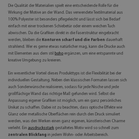
Die Qualität der Materialien spielt eine entscheidende Rolle für die
Wirkung der Motive an der Wand. Das verwendete Textilmaterial aus
100% Polyester ist besonders pflegeleicht und lässt sich bei Bedarf
einfach mit einer trockenen Schiebetür oder einem weichen Tuch
abwischen. Da die Grafiken direkt in die Faserstruktur eingebracht
werden, bleiben die
Konturen scharf und die Farben
dauerhaft
strahlend. Wer es gerne etwas natürlicher mag, kann die Drucke auch
mit Elementen aus dem stil
boho
ergänzen, um eine entspannte und
kreative Umgebung zu kreieren.
Ein wesentlicher Vorteil dieses Produkttyps ist die Flexibilität bei der
individuellen Gestaltung. Neben den klassischen Formaten lassen sich
auch Sonderwünsche realisieren, sodass für jede Nische und jede
großflächige Wand das richtige Maß gefunden wird. Selbst die
Anpassung eigener Grafiken ist möglich, um ein ganz persönliches
Unikat zu schaffen. Dabei ist zu beachten, dass optische Effekte wie
Glanz oder metallische Oberflächen rein durch den Druck simuliert
werden, was den Werken einen ganz eigenen, künstlerischen Charme
verleiht. Ein
ausdrucksstark
gestaltetes Motiv wird so schnell zum
zentralen Blickfang
in jedem Wohn- oder Arbeitsbereich.