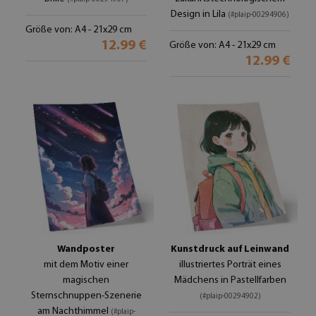
Design in Lila
(#plaip-00294906)
Größe von: A4 - 21x29 cm
12.99 €
Größe von: A4 - 21x29 cm
12.99 €
Wandposter
Kunstdruck auf Leinwand
mit dem Motiv einer
illustriertes Porträt eines
magischen
Mädchens in Pastellfarben
Sternschnuppen-Szenerie
(#plaip-00294902)
am Nachthimmel
(#plaip-