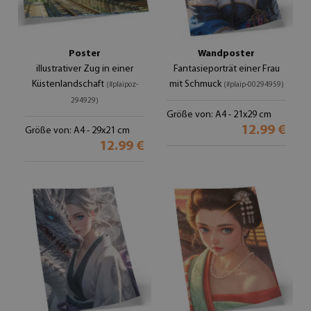
Poster
Wandposter
illustrativer Zug in einer
Fantasieporträt einer Frau
Küstenlandschaft
mit Schmuck
(#plaipoz-
(#plaip-00294959)
294929)
Größe von: A4 - 21x29 cm
12.99 €
Größe von: A4 - 29x21 cm
12.99 €