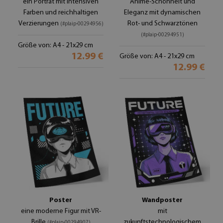
ein Porträt mit intensiven
Anime-Schönheit und
Farben und reichhaltigen
Eleganz mit dynamischen
Verzierungen
Rot- und Schwarztönen
(#plaip-00294956)
(#plaip-00294951)
Größe von: A4 - 21x29 cm
12.99 €
Größe von: A4 - 21x29 cm
12.99 €
Poster
Wandposter
eine moderne Figur mit VR-
mit
Brille
zukunftstechnologischem
(#plaip-00294907)