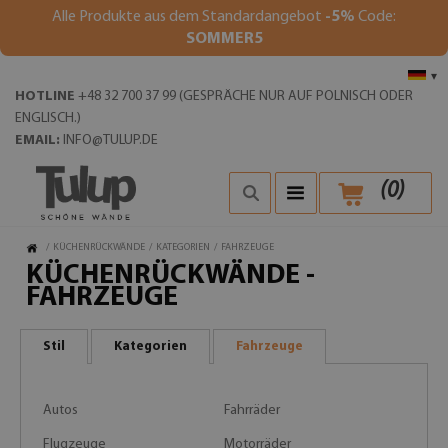
Alle Produkte aus dem Standardangebot
-5%
Code:
SOMMER5
▾
HOTLINE
+48 32 700 37 99 (GESPRÄCHE NUR AUF POLNISCH ODER
ENGLISCH.)
EMAIL:
INFO@TULUP.DE
(
0
)
/
KÜCHENRÜCKWÄNDE
/
KATEGORIEN
/
FAHRZEUGE
KÜCHENRÜCKWÄNDE -
FAHRZEUGE
Stil
Kategorien
Fahrzeuge
Autos
Fahrräder
Flugzeuge
Motorräder