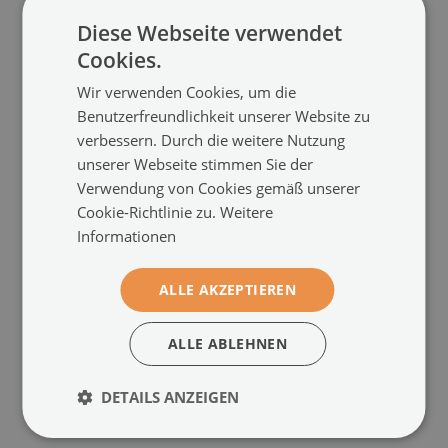
Diese Webseite verwendet
Cookies.
Wir verwenden Cookies, um die
Benutzerfreundlichkeit unserer Website zu
verbessern. Durch die weitere Nutzung
unserer Webseite stimmen Sie der
Verwendung von Cookies gemäß unserer
Cookie-Richtlinie zu.
Weitere
Küchenrückwand
Küchenrückwand
Informationen
spritzschutz
spritzschutz
Die stadt meer schiff in
Boot meer sommerhimmel
nachthimmel
(#pk-67637083)
(#pk-67510880)
ALLE AKZEPTIEREN
Größe von: 100x50 cm
Größe von: 100x50 cm
ALLE ABLEHNEN
124.99 €
124.99 €
DETAILS ANZEIGEN