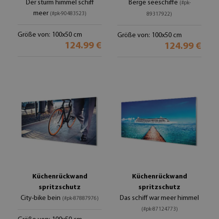
Der sturm himmel schiff
Berge seeschiffe
(#pk-
meer
(#pk-90483523)
89317922)
Größe von: 100x50 cm
Größe von: 100x50 cm
124.99 €
124.99 €
Küchenrückwand
Küchenrückwand
spritzschutz
spritzschutz
City-bike bein
Das schiff war meer himmel
(#pk-87887976)
(#pk-87124773)