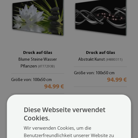
Druck auf Glas
Druck auf Glas
Blume Steine Wasser
Abstrakt Kunst
(#4880311)
Pflanzen
(#7772938)
Größe von: 100x50 cm
94.99 €
Größe von: 100x50 cm
94.99 €
Diese Webseite verwendet
Cookies.
Wir verwenden Cookies, um die
Benutzerfreundlichkeit unserer Website zu