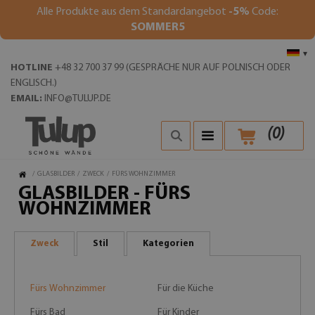
Alle Produkte aus dem Standardangebot
-5%
Code:
SOMMER5
▾
HOTLINE
+48 32 700 37 99 (GESPRÄCHE NUR AUF POLNISCH ODER
ENGLISCH.)
EMAIL:
INFO@TULUP.DE
(
0
)
/
GLASBILDER
/
ZWECK
/
FÜRS WOHNZIMMER
GLASBILDER - FÜRS
WOHNZIMMER
Zweck
Stil
Kategorien
Fürs Wohnzimmer
Für die Küche
Fürs Bad
Für Kinder