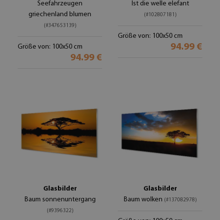
Seefahrzeugen
Ist die welle elefant
griechenland blumen
(#102807181)
(#347653139)
Größe von: 100x50 cm
94.99 €
Größe von: 100x50 cm
94.99 €
Glasbilder
Glasbilder
Baum sonnenuntergang
Baum wolken
(#137082978)
(#9396322)