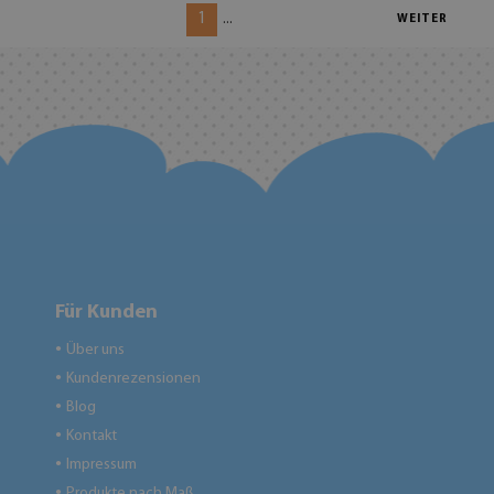
1
...
WEITER
Für Kunden
Über uns
●
Kundenrezensionen
●
Blog
●
Kontakt
●
Impressum
●
Produkte nach Maß
●