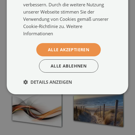
verbessern. Durch die weitere Nutzung
unserer Webseite stimmen Sie der
Verwendung von Cookies gemäß unserer
Cookie-Richtlinie zu.
Weitere
Druck auf Glas
Glasbilder
Informationen
Blumen Wasser Kunst
Wald Natur
(#276530603)
(#68293663)
ALLE AKZEPTIEREN
Größe von: 100x50 cm
94.99 €
Größe von: 100x50 cm
94.99 €
ALLE ABLEHNEN
DETAILS ANZEIGEN