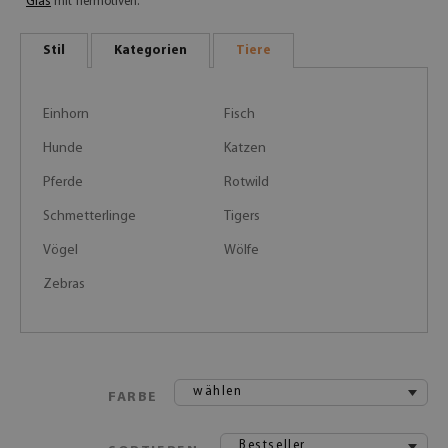
Glas
mit Tiermotiven.
Stil
Kategorien
Tiere
Einhorn
Fisch
Hunde
Katzen
Pferde
Rotwild
Schmetterlinge
Tigers
Vögel
Wölfe
Zebras
wählen
FARBE
Bestseller