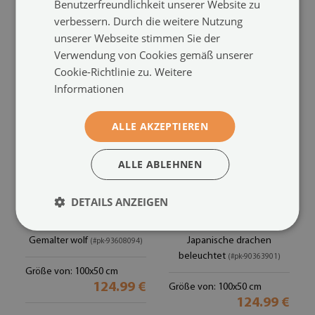
Benutzerfreundlichkeit unserer Website zu
Größe von: 100x50 cm
Größe von: 100x50 cm
verbessern. Durch die weitere Nutzung
124.99 €
124.99 €
unserer Webseite stimmen Sie der
Verwendung von Cookies gemäß unserer
Cookie-Richtlinie zu.
Weitere
Informationen
ALLE AKZEPTIEREN
ALLE ABLEHNEN
DETAILS ANZEIGEN
Küchenrückwand
Küchenrückwand
spritzschutz
spritzschutz
Gemalter wolf
Japanische drachen
(#pk-93608094)
beleuchtet
(#pk-90363901)
Größe von: 100x50 cm
124.99 €
Größe von: 100x50 cm
124.99 €