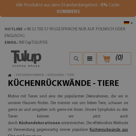
Alle Produkte aus dem Standardangebot
-5%
Code:
SOMMER5
▾
HOTLINE
+48 32 700 37 99 (GESPRÄCHE NUR AUF POLNISCH ODER
ENGLISCH.)
EMAIL:
INFO@TULUP.DE
(
0
)
/
KÜCHENRÜCKWÄNDE
/
KATEGORIEN
/
TIERE
KÜCHENRÜCKWÄNDE - TIERE
Motive mit Tieren sind eine der populärsten Dekorationen, die wir in
unseren Häusern finden. Die meisten von uns lieben Tiere, schauen sie
gerne an und umgeben sich gerne mit ihnen. Unsere Symphatie zu den
Tieren können wir jetzt auch
durch
Küchendekorationen
unterstreichen. Die effektvollste Methode
ist Verwendung gegenwärtig immer populärer
Küchenrückwände aus