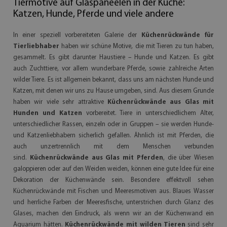
Tiermotive auf Glaspaneelen in der Küche:
Katzen, Hunde, Pferde und viele andere
In einer speziell vorbereiteten Galerie der
Küchenrückwände für
Tierliebhaber
haben wir schüne Motive, die mit Tieren zu tun haben,
gesammelt. Es gibt darunter Haustiere – Hunde und Katzen. Es gibt
auch Zuchttiere, vor allem wunderbare Pferde, sowie zahlreiche Arten
wilder Tiere. Es ist allgemein bekannt, dass uns am nächsten Hunde und
Katzen, mit denen wir uns zu Hause umgeben, sind. Aus diesem Grunde
haben wir viele sehr attraktive
Küchenrückwände aus Glas mit
Hunden und Katzen
vorbereitet. Tiere in unterschiedlichem Alter,
unterschiedlicher Rassen, einzeln oder in Gruppen – sie werden Hunde-
und Katzenliebhabern sicherlich gefallen. Ähnlich ist mit Pferden, die
auch unzertrennlich mit dem Menschen verbunden
sind.
Küchenrückwände aus Glas mit Pferden
, die über Wiesen
galoppieren oder auf den Weiden weiden, können eine gute Idee für eine
Dekoration der Küchenwände sein. Besondere effektvoll sehen
Küchenrückwände mit Fischen und Meeresmotiven aus. Blaues Wasser
und herrliche Farben der Meeresfische, unterstrichen durch Glanz des
Glases, machen den Eindruck, als wenn wir an der Küchenwand ein
Aquarium hätten.
Küchenrückwände mit wilden Tieren
sind sehr