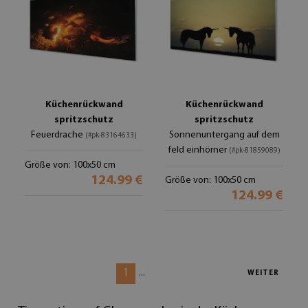
Küchenrückwand
Küchenrückwand
spritzschutz
spritzschutz
Feuerdrache
Sonnenuntergang auf dem
(#pk-83164633)
feld einhörner
(#pk-81859089)
Größe von: 100x50 cm
124.99 €
Größe von: 100x50 cm
124.99 €
1
...
WEITER