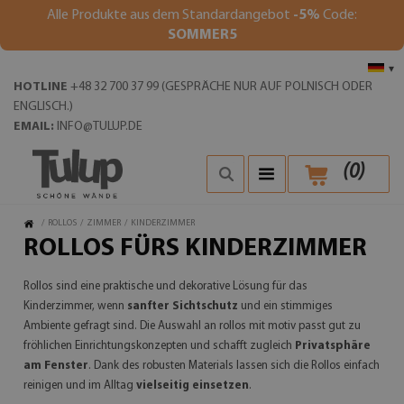
Alle Produkte aus dem Standardangebot
-5%
Code:
SOMMER5
▾
HOTLINE
+48 32 700 37 99 (GESPRÄCHE NUR AUF POLNISCH ODER
ENGLISCH.)
EMAIL:
INFO@TULUP.DE
(
0
)
/
ROLLOS
/
ZIMMER
/
KINDERZIMMER
ROLLOS FÜRS KINDERZIMMER
Rollos sind eine praktische und dekorative Lösung für das
Kinderzimmer, wenn
sanfter Sichtschutz
und ein stimmiges
Ambiente gefragt sind. Die Auswahl an rollos mit motiv passt gut zu
fröhlichen Einrichtungskonzepten und schafft zugleich
Privatsphäre
am Fenster
. Dank des robusten Materials lassen sich die Rollos einfach
reinigen und im Alltag
vielseitig einsetzen
.