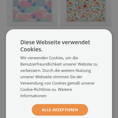
Fensterrollo innen
Rollo Fenster
in einer Ausführung für den
mit gemalten Blumen
(#rw-
Diese Webseite verwendet
Innenbereich
(#rw-00007863)
00006572)
Cookies.
Größe von: 50x50 cm
Größe von: 50x50 cm
Wir verwenden Cookies, um die
44.99 €
44.99 €
Benutzerfreundlichkeit unserer Website zu
verbessern. Durch die weitere Nutzung
unserer Webseite stimmen Sie der
Verwendung von Cookies gemäß unserer
Cookie-Richtlinie zu.
Weitere
Informationen
ALLE AKZEPTIEREN