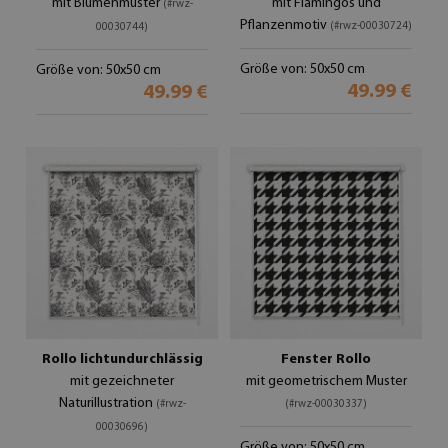
mit Blumenmuster
mit Flamingos und
(#rwz-
Pflanzenmotiv
(#rwz-00030724)
00030744)
Größe von: 50x50 cm
Größe von: 50x50 cm
49.99 €
49.99 €
Rollo lichtundurchlässig
Fenster Rollo
mit gezeichneter
mit geometrischem Muster
Naturillustration
(#rwz-
(#rwz-00030337)
00030696)
Größe von: 50x50 cm