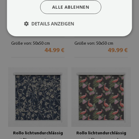
ALLE ABLEHNEN
Rollo Fenster
Verdunkelungsrollo
DETAILS ANZEIGEN
mit gezeichneten Bildern
mit Mohnblumenmuster
(#rw-00006167)
(#rwz-00033164)
Größe von: 50x50 cm
Größe von: 50x50 cm
44.99 €
49.99 €
Rollo lichtundurchlässig
Rollo lichtundurchlässig