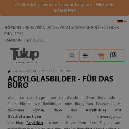
Alle Produkte aus dem Standardangebot
-5%
Code:
SOMMER5
▾
HOTLINE
+48 32 700 37 99 (GESPRÄCHE NUR AUF POLNISCH ODER
ENGLISCH.)
EMAIL:
INFO@TULUP.DE
(
0
)
/
ACRYLGLASBILDER
/
ZWECK
/
FÜR DAS BÜRO
ACRYLGLASBILDER - FÜR DAS
BÜRO
Wenn Sie sich fragen, wie Sie Wände in Ihrem Büro oder in
Räumlichkeiten wie Bankfilialen oder Büros von Finanzinstituten
dekorieren können, dann sind
Acrylbilder mit
Geschäftsmotiven
ein hervorragender
Vorschlag.
Acrylbilder
zeichnen sich vor allem durch Eleganz aus.