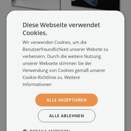
Diese Webseite verwendet
Glasbild aus Plexiglas®
Acrylglasbilder
Cookies.
Abstrakt Kunst
Abstraktion Kunst
(#46664928)
Wir verwenden Cookies, um die
(#120505987)
Größe von: 100x50 cm
Benutzerfreundlichkeit unserer Website zu
104.99 €
Größe von: 100x50 cm
verbessern. Durch die weitere Nutzung
104.99 €
unserer Webseite stimmen Sie der
Verwendung von Cookies gemäß unserer
Cookie-Richtlinie zu.
Weitere
Informationen
ALLE AKZEPTIEREN
ALLE ABLEHNEN