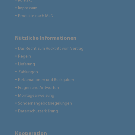
Kontakt
●
Impressum
●
Produkte nach Maß
●
Nützliche Informationen
Das Recht zum Rücktritt vom Vertrag
●
Regeln
●
Lieferung
●
Zahlungen
●
Reklamationen und Rückgaben
●
Fragen und Antworten
●
Montageanweisung
●
Sondernangebotsregelungen
●
Datenschutzerklärung
●
Kooperation