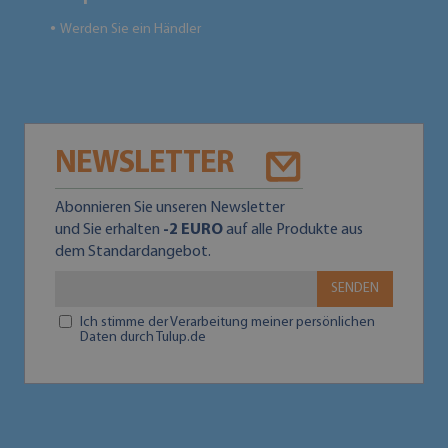
Werden Sie ein Händler
●
NEWSLETTER
Abonnieren Sie unseren Newsletter
und Sie erhalten
-2 EURO
auf alle Produkte aus
dem Standardangebot.
SENDEN
Ich stimme der Verarbeitung meiner persönlichen
Daten durch Tulup.de