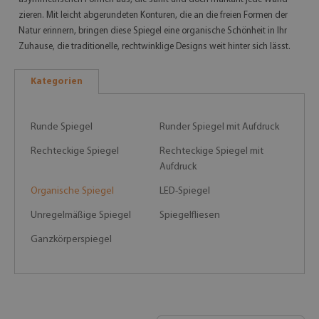
zieren. Mit leicht abgerundeten Konturen, die an die freien Formen der
Natur erinnern, bringen diese Spiegel eine organische Schönheit in Ihr
Zuhause, die traditionelle, rechtwinklige Designs weit hinter sich lässt.
Kategorien
Runde Spiegel
Runder Spiegel mit Aufdruck
Rechteckige Spiegel
Rechteckige Spiegel mit
Aufdruck
Organische Spiegel
LED-Spiegel
Unregelmäßige Spiegel
Spiegelfliesen
Ganzkörperspiegel