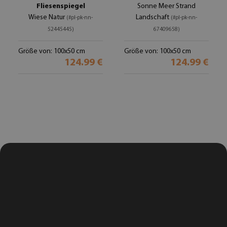
Fliesenspiegel
Sonne Meer Strand
Wiese Natur
Landschaft
(#pl-pk-nn-
(#pl-pk-nn-
52445445)
67409658)
Größe von: 100x50 cm
Größe von: 100x50 cm
124.99 €
124.99 €