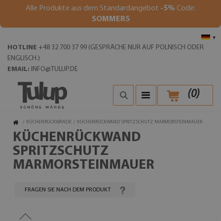
Alle Produkte aus dem Standardangebot
-5%
Code:
SOMMER5
▾
HOTLINE
+48 32 700 37 99 (GESPRÄCHE NUR AUF POLNISCH ODER
ENGLISCH.)
EMAIL:
INFO@TULUP.DE
(
0
)
/
KÜCHENRÜCKWÄNDE
/
KÜCHENRÜCKWAND SPRITZSCHUTZ MARMORSTEINMAUER
KÜCHENRÜCKWAND
SPRITZSCHUTZ
MARMORSTEINMAUER
FRAGEN SIE NACH DEM PRODUKT