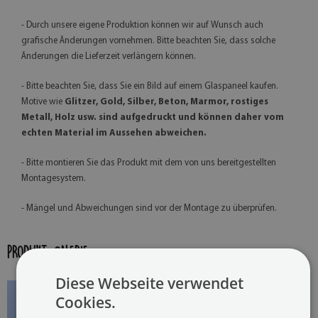
- Durch unsere eigene Produktion können wir auf Wunsch auch
grafische Änderungen vornehmen. Bitte beachten Sie, dass solche
Änderungen die Lieferzeit verlängern können.
- Bitte beachten Sie, dass Sie ein Bild auf einem Glaspaneel kaufen.
Motive wie
Glitzer, Gold, Silber, Beton, Marmor, rostiges
Metall, Holz usw. sind aufgedruckt und können daher vom
echten Material im Aussehen abweichen.
- Bitte montieren Sie das Produkt mit dem von uns bereitgestellten
Montagesystem.
- Mängel und Abweichungen sind vor der Montage zu überprüfen.
PRODUKT-GALERIE:
Diese Webseite verwendet
Cookies.