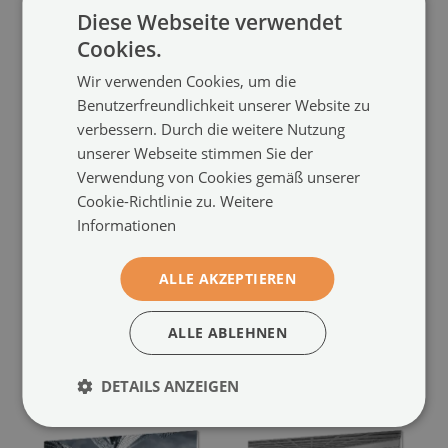
Diese Webseite verwendet
Cookies.
Wir verwenden Cookies, um die
Benutzerfreundlichkeit unserer Website zu
verbessern. Durch die weitere Nutzung
unserer Webseite stimmen Sie der
Verwendung von Cookies gemäß unserer
Küchenrückwand
Küchenrückwand
Cookie-Richtlinie zu.
Weitere
spritzschutz
spritzschutz
Informationen
Rauchgrau weibliche ballett
Der körper der frau
(#pk-
(#pk-196205557)
131209137)
ALLE AKZEPTIEREN
Größe von: 100x50 cm
Größe von: 100x50 cm
124.99 €
124.99 €
ALLE ABLEHNEN
DETAILS ANZEIGEN