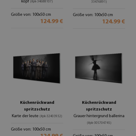
kopf
(#pk-34688107)
33476891)
Größe von: 100x50 cm
Größe von: 100x50 cm
124.99 €
124.99 €
Küchenrückwand
Küchenrückwand
spritzschutz
spritzschutz
Karte der leute
Grauer hintergrund ballerina
(#pk-32403932)
(#pk-305704745)
Größe von: 100x50 cm