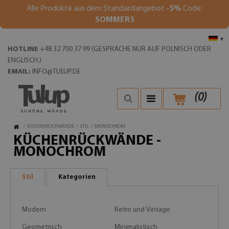
Alle Produkte aus dem Standardangebot
-5%
Code:
SOMMER5
▾
HOTLINE
+48 32 700 37 99 (GESPRÄCHE NUR AUF POLNISCH ODER
ENGLISCH.)
EMAIL:
INFO@TULUP.DE
(
0
)
/
KÜCHENRÜCKWÄNDE
/
STIL
/
MONOCHROM
KÜCHENRÜCKWÄNDE -
MONOCHROM
Stil
Kategorien
Modern
Retro und Vintage
Geometrisch
Minimalistisch