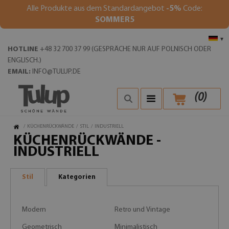
Alle Produkte aus dem Standardangebot
-5%
Code:
SOMMER5
▾
HOTLINE
+48 32 700 37 99 (GESPRÄCHE NUR AUF POLNISCH ODER
ENGLISCH.)
EMAIL:
INFO@TULUP.DE
(
0
)
/
KÜCHENRÜCKWÄNDE
/
STIL
/
INDUSTRIELL
KÜCHENRÜCKWÄNDE -
INDUSTRIELL
Stil
Kategorien
Modern
Retro und Vintage
Geometrisch
Minimalistisch