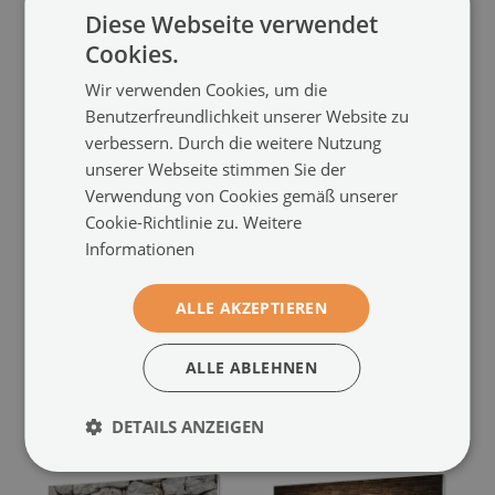
Diese Webseite verwendet
Cookies.
Wir verwenden Cookies, um die
Benutzerfreundlichkeit unserer Website zu
verbessern. Durch die weitere Nutzung
unserer Webseite stimmen Sie der
Verwendung von Cookies gemäß unserer
Küchenrückwand
Küchenrückwand
Cookie-Richtlinie zu.
Weitere
spritzschutz
spritzschutz
Informationen
Stein betonwand
Stein mauer
(#pk-
(#pk-297970192)
304242293)
ALLE AKZEPTIEREN
Größe von: 100x50 cm
124.99 €
Größe von: 100x50 cm
124.99 €
ALLE ABLEHNEN
DETAILS ANZEIGEN