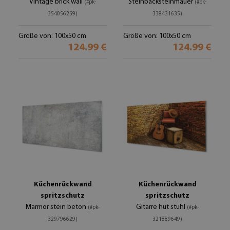
Vintage brick wall
Steinbacksteinmauer
(#pk-
(#pk-
354056259)
338431635)
Größe von: 100x50 cm
Größe von: 100x50 cm
124.99 €
124.99 €
Küchenrückwand
Küchenrückwand
spritzschutz
spritzschutz
Marmor stein beton
Gitarre hut stuhl
(#pk-
(#pk-
329796629)
321889649)