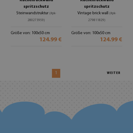
Küchenrückwand
Küchenrückwand
spritzschutz
spritzschutz
Steinwandstruktur
Vintage brick wall
(#pk-
(#pk-
280273959)
279811829)
Größe von: 100x50 cm
Größe von: 100x50 cm
124.99 €
124.99 €
1
WEITER