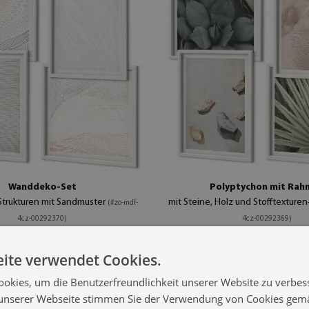
Wanddeko-Set
Polyptychon mit Rah
Strukturen mit Sandmuster
mit Steine, Holz und Stofftexture
(#zo-mdf-
4cz-00292370)
4cz-00292369)
94.99 €
x30 cm
Größe von: 20x30 cm
ite verwendet Cookies.
okies, um die Benutzerfreundlichkeit unserer Website zu verbes
unserer Webseite stimmen Sie der Verwendung von Cookies gem