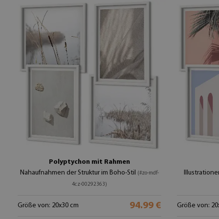
Polyptychon mit Rahmen
Nahaufnahmen der Struktur im Boho-Stil
Illustration
(#zo-mdf-
4cz-00292363)
94.99 €
Größe von: 20x30 cm
Größe von: 20