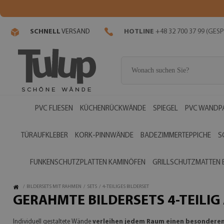
SCHNELL
VERSAND
HOTLINE
+48 32 700 37 99 (GE
PVC FLIESEN
KÜCHENRÜCKWÄNDE
SPIEGEL
PVC WANDP
TÜRAUFKLEBER
KORK-PINNWÄNDE
BADEZIMMERTEPPICHE
S
FUNKENSCHUTZPLATTEN KAMINÖFEN
GRILLSCHUTZMATTEN
/
BILDERSETS MIT RAHMEN
/
SETS
/
4-TEILIGES BILDERSET
GERAHMTE BILDERSETS 4-TEILI
Individuell gestaltete Wände
verleihen jedem Raum einen besonderen