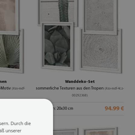
men
Wanddeko-Set
n-Motiv
sommerliche Texturen aus den Tropen
(#zo-mdf-
(#zo-mdf-4cz-
00292368)
94.99 €
94.99 €
Größe von: 20x30 cm
sern. Durch die
äß unserer