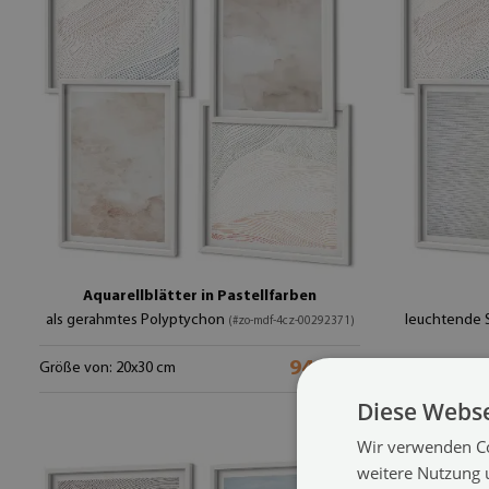
Aquarellblätter in Pastellfarben
als gerahmtes Polyptychon
leuchtende 
(#zo-mdf-4cz-00292371)
94.99 €
Größe von: 20x30 cm
Größe von: 20
Diese Webse
Wir verwenden Co
weitere Nutzung 