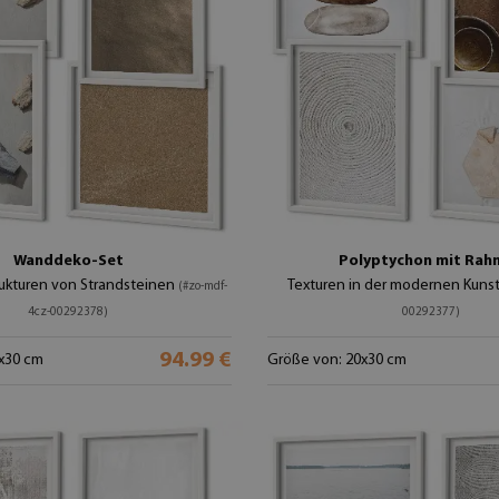
Wanddeko-Set
Polyptychon mit Rah
rukturen von Strandsteinen
Texturen in der modernen Kuns
(#zo-mdf-
4cz-00292378)
00292377)
94.99 €
x30 cm
Größe von: 20x30 cm