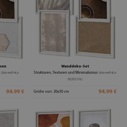
men
Wanddeko-Set
t
Strukturen, Texturen und Minimalismus
(#zo-mdf-4cz-
(#zo-mdf-4cz-
00292376)
94.99 €
94.99 €
Größe von: 20x30 cm