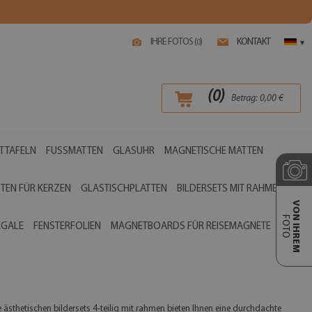
IHRE FOTOS (
)
KONTAKT
0
▾
(
0
)
Betrag:
0,00
€
TTAFELN
FUSSMATTEN
GLASUHR
MAGNETISCHE MATTEN
TEN FÜR KERZEN
GLASTISCHPLATTEN
BILDERSETS MIT RAHMEN
VON IHREM
FOTO
EGALE
FENSTERFOLIEN
MAGNETBOARDS FÜR REISEMAGNETE
thetischen bildersets 4-teilig mit rahmen bieten Ihnen eine durchdachte