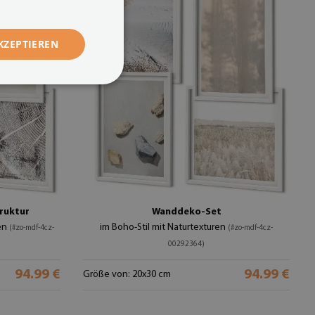
KZEPTIEREN
ruktur
Wanddeko-Set
en
im Boho-Stil mit Naturtexturen
(#zo-mdf-4cz-
(#zo-mdf-4cz-
00292364)
94.99 €
94.99 €
Größe von: 20x30 cm