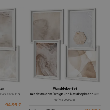
tur
Wanddeko-Set
mit abstraktem Design und Naturinspiration
df-4cz-00292357)
(#zo-
mdf-4cz-00292356)
94.99 €