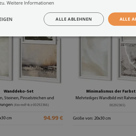
 zu.
Weitere Informationen
EIGEN
ALLE ABLEHNEN
ALLE A
Wanddeko-Set
Minimalismus der Farbst
n, Steinen, Pinselstrichen und
Mehrteiliges Wandbild mit Rahm
erungen
(#zo-mdf-4cz-00292366)
00292365)
94.99 €
x30 cm
Größe von: 20x30 cm