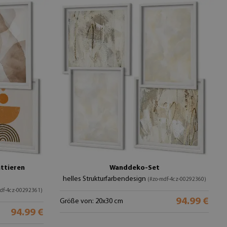
ttieren
Wanddeko-Set
helles Strukturfarbendesign
(#zo-mdf-4cz-00292360)
df-4cz-00292361)
94.99 €
Größe von: 20x30 cm
94.99 €