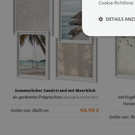
Cookie-Richtlinie
DETAILS ANZ
Sommerlicher Sandstrand mit Meerblick
als gerahmtes Polyptychon
mit Vögel
(#zo-mdf-4cz-00292367)
Verzi
94.99 €
Größe von: 20x30 cm
Größe von: 20