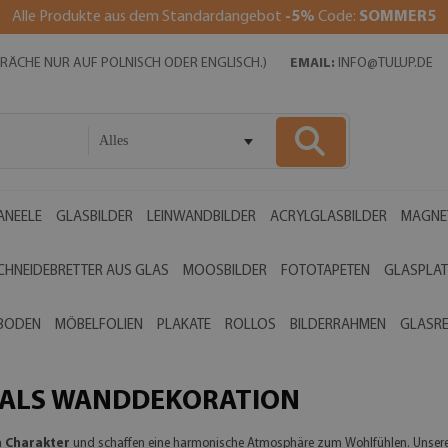
Alle Produkte aus dem Standardangebot
-5%
Code:
SOMMER5
SPRÄCHE NUR AUF POLNISCH ODER ENGLISCH.)
EMAIL:
INFO@TULUP.DE
Alles
ANEELE
GLASBILDER
LEINWANDBILDER
ACRYLGLASBILDER
MAGNE
CHNEIDEBRETTER AUS GLAS
MOOSBILDER
FOTOTAPETEN
GLASPLAT
 BODEN
MÖBELFOLIEN
PLAKATE
ROLLOS
BILDERRAHMEN
GLASR
G ALS WANDDEKORATION
 Charakter
und schaffen eine harmonische Atmosphäre zum Wohlfühlen. Unsere äs