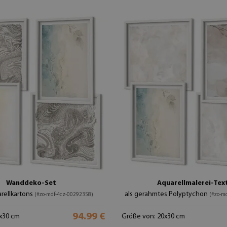
Wanddeko-Set
Aquarellmalerei-Tex
rellkartons
als gerahmtes Polyptychon
(#zo-mdf-4cz-00292358)
(#zo-m
94.99 €
x30 cm
Größe von: 20x30 cm