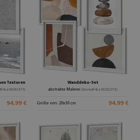
nen Texturen
Wanddeko-Set
abstrakte Malerei
df-4cz-00292373)
(#zo-mdf-4cz-00292372)
94.99 €
94.99 €
Größe von: 20x30 cm