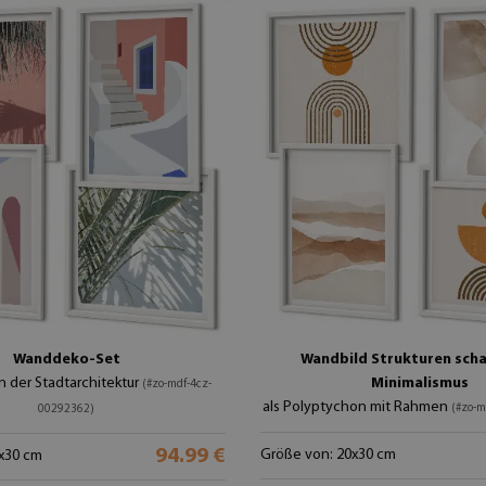
Wanddeko-Set
Wandbild Strukturen scha
en der Stadtarchitektur
Minimalismus
(#zo-mdf-4cz-
als Polyptychon mit Rahmen
(#zo-m
00292362)
94.99 €
Größe von: 20x30 cm
x30 cm