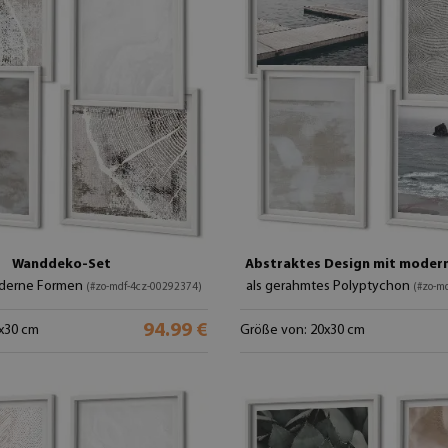
Wanddeko-Set
Abstraktes Design mit moder
oderne Formen
als gerahmtes Polyptychon
(#zo-mdf-4cz-00292374)
(#zo-m
94.99 €
x30 cm
Größe von: 20x30 cm