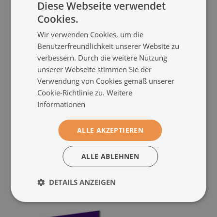
Diese Webseite verwendet
Cookies.
Wir verwenden Cookies, um die
Benutzerfreundlichkeit unserer Website zu
verbessern. Durch die weitere Nutzung
unserer Webseite stimmen Sie der
Verwendung von Cookies gemäß unserer
Cookie-Richtlinie zu.
Weitere
Informationen
Küchenrückwand
Küchenrückwand
Spritzschutz
Spritzschutz
Abstraktes Kunst
Abstrakte Linien Kunst
(#pk-nn-
(#pk-
ALLE AKZEPTIEREN
114891394)
nn-114891382)
ALLE ABLEHNEN
Größe von: 100x50 cm
Größe von: 100x50 cm
124.99 €
124.99 €
DETAILS ANZEIGEN