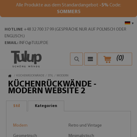
Alle Produkte aus dem Standardangebot
-5%
Code:
SOMMER5
▾
HOTLINE
+48 32 700 37 99 (GESPRÄCHE NUR AUF POLNISCH ODER
ENGLISCH.)
EMAIL:
INFO@TULUP.DE
(
0
)
/
KÜCHENRÜCKWÄNDE
/
STIL
/
MODERN
KÜCHENRÜCKWÄNDE -
MODERN WEBSITE 2
Stil
Kategorien
Modern
Retro und Vintage
Geometrisch
Minimalistisch