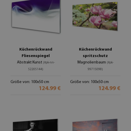
Küchenrückwand
Küchenrückwand
Fliesenspiegel
spritzschutz
Abstrakt Kunst
Magnolienbaum
(#pk-nn-
(#pk-
52205144)
99715098)
Größe von: 100x50 cm
Größe von: 100x50 cm
124.99 €
124.99 €