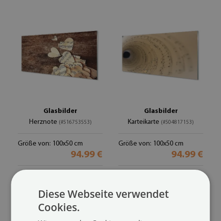
Glasbilder
Glasbilder
Herznote
Karteikarte
(#516753553)
(#504817153)
Größe von: 100x50 cm
Größe von: 100x50 cm
94.99 €
94.99 €
Diese Webseite verwendet
Cookies.