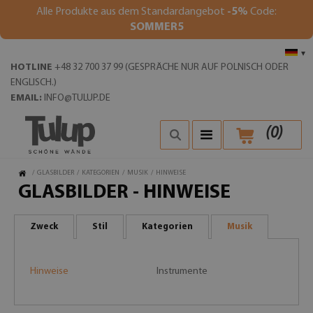
Alle Produkte aus dem Standardangebot
-5%
Code:
SOMMER5
▾
HOTLINE
+48 32 700 37 99 (GESPRÄCHE NUR AUF POLNISCH ODER
ENGLISCH.)
EMAIL:
INFO@TULUP.DE
(
0
)
/
GLASBILDER
/
KATEGORIEN
/
MUSIK
/
HINWEISE
GLASBILDER - HINWEISE
Zweck
Stil
Kategorien
Musik
Hinweise
Instrumente