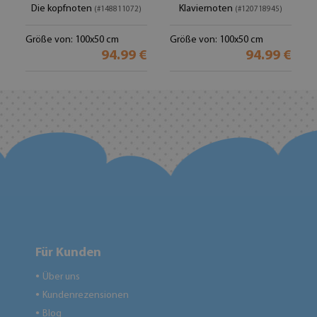
Die kopfnoten
Klaviernoten
(#148811072)
(#120718945)
Größe von: 100x50 cm
Größe von: 100x50 cm
94.99 €
94.99 €
Für Kunden
Über uns
●
Kundenrezensionen
●
Blog
●