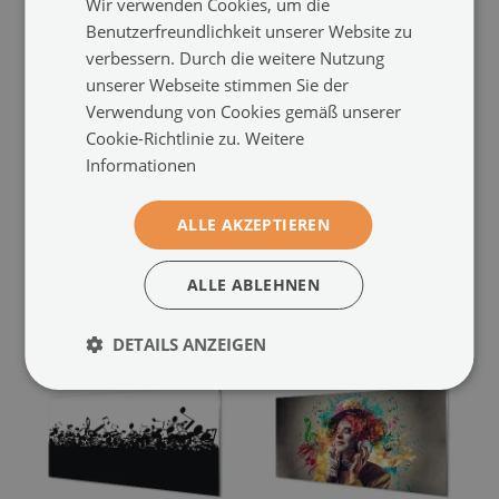
Wir verwenden Cookies, um die
Benutzerfreundlichkeit unserer Website zu
verbessern. Durch die weitere Nutzung
unserer Webseite stimmen Sie der
Verwendung von Cookies gemäß unserer
Cookie-Richtlinie zu.
Weitere
Glasbilder
Glasbilder
Informationen
Farbe gitarrennoten
Gitarrennoten
(#290522336)
(#411387025)
Größe von: 100x50 cm
ALLE AKZEPTIEREN
94.99 €
Größe von: 100x50 cm
94.99 €
ALLE ABLEHNEN
DETAILS ANZEIGEN