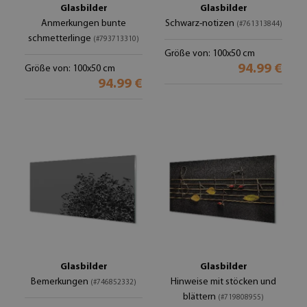
Glasbilder
Glasbilder
Anmerkungen bunte
Schwarz-notizen
(#761313844)
schmetterlinge
(#793713310)
Größe von: 100x50 cm
94.99 €
Größe von: 100x50 cm
94.99 €
Glasbilder
Glasbilder
Bemerkungen
Hinweise mit stöcken und
(#746852332)
blättern
(#719808955)