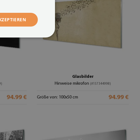
KZEPTIEREN
Glasbilder
Hinweise mikrofon
9)
(#157344998)
94.99 €
94.99 €
Größe von: 100x50 cm