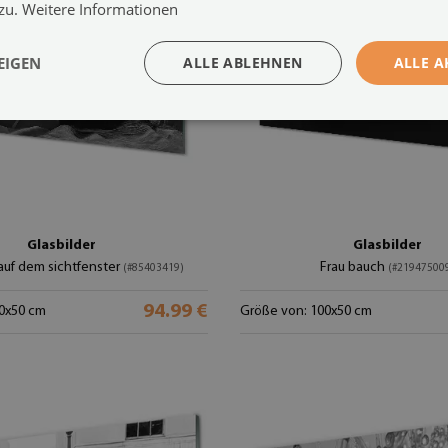
 zu.
Weitere Informationen
EIGEN
ALLE ABLEHNEN
ALLE A
Glasbilder
Glasbilder
 auf dem sichtfenster
Frau bauch
(#85403419)
(#21947500
94.99 €
0x50 cm
Größe von: 100x50 cm