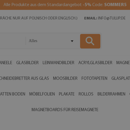
Alle Produkte aus dem Standardangebot
-5%
Code:
SOMMER5
SPRÄCHE NUR AUF POLNISCH ODER ENGLISCH.)
EMAIL:
INFO@TULUP.DE
Alles
ANEELE
GLASBILDER
LEINWANDBILDER
ACRYLGLASBILDER
MAGNE
CHNEIDEBRETTER AUS GLAS
MOOSBILDER
FOTOTAPETEN
GLASPLAT
ATTEN BODEN
MÖBELFOLIEN
PLAKATE
ROLLOS
BILDERRAHMEN
MAGNETBOARDS FÜR REISEMAGNETE