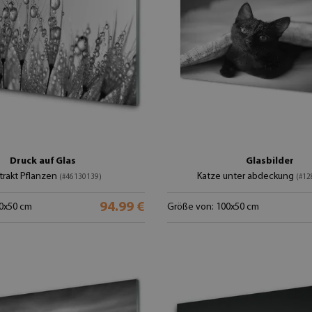
Druck auf Glas
Glasbilder
trakt Pflanzen
Katze unter abdeckung
(#46130139)
(#12
94.99 €
0x50 cm
Größe von: 100x50 cm