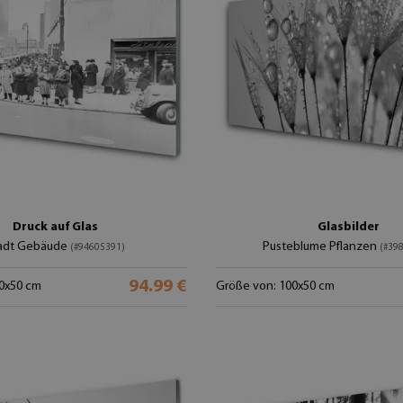
Druck auf Glas
Glasbilder
adt Gebäude
Pusteblume Pflanzen
(#94605391)
(#39
94.99 €
0x50 cm
Größe von: 100x50 cm