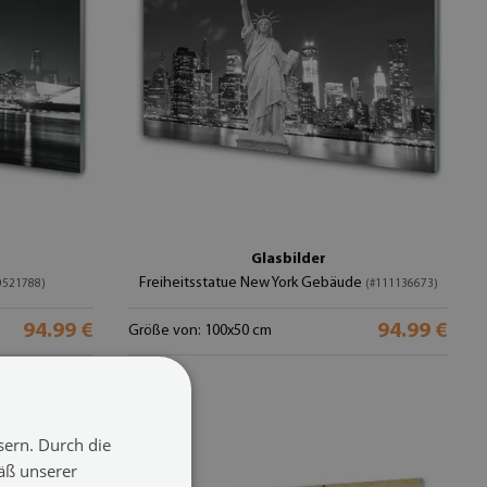
Glasbilder
Freiheitsstatue New York Gebäude
0521788)
(#111136673)
94.99 €
94.99 €
Größe von: 100x50 cm
sern. Durch die
äß unserer