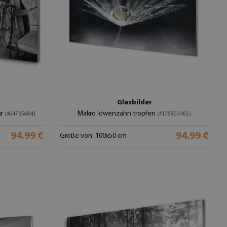
Glasbilder
ur
Makro löwenzahn tropfen
(#64735684)
(#175803465)
94.99 €
94.99 €
Größe von: 100x50 cm