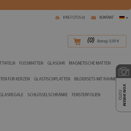
IHRE FOTOS (
)
KONTAKT
0
▾
(
0
)
Betrag:
0,00
€
TTAFELN
FUSSMATTEN
GLASUHR
MAGNETISCHE MATTEN
TEN FÜR KERZEN
GLASTISCHPLATTEN
BILDERSETS MIT RAHMEN
VON IHREM
FOTO
GLASREGALE
SCHLÜSSELSCHRÄNKE
FENSTERFOLIEN