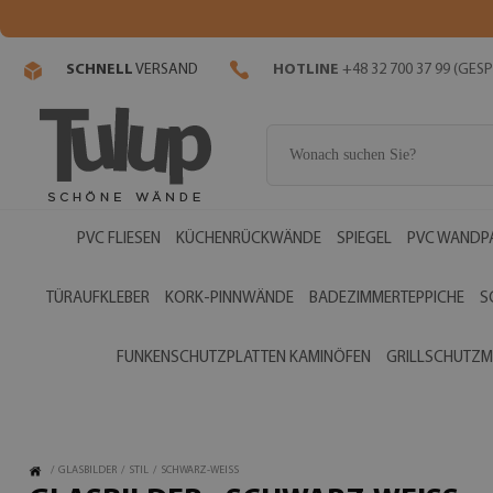
SCHNELL
VERSAND
HOTLINE
+48 32 700 37 99 (GE
PVC FLIESEN
KÜCHENRÜCKWÄNDE
SPIEGEL
PVC WANDP
TÜRAUFKLEBER
KORK-PINNWÄNDE
BADEZIMMERTEPPICHE
S
FUNKENSCHUTZPLATTEN KAMINÖFEN
GRILLSCHUTZM
/
GLASBILDER
/
STIL
/
SCHWARZ-WEISS