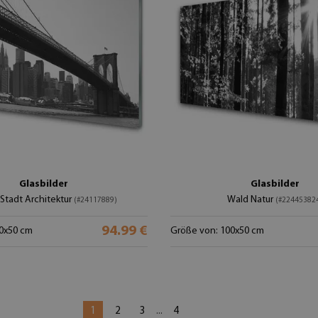
Glasbilder
Glasbilder
Stadt Architektur
Wald Natur
(#24117889)
(#22445382
94.99 €
0x50 cm
Größe von: 100x50 cm
1
2
3
4
...