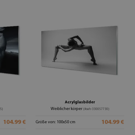
Acrylglasbilder
Weiblicher körper
5)
(#oah-330057730)
104.99 €
104.99 €
Größe von: 100x50 cm