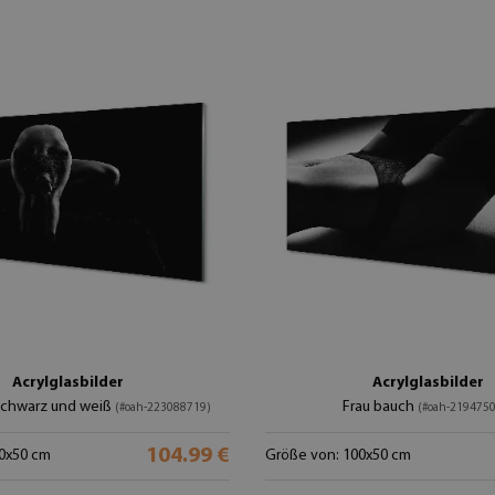
Acrylglasbilder
Acrylglasbilder
schwarz und weiß
Frau bauch
(#oah-223088719)
(#oah-219475
104.99 €
0x50 cm
Größe von: 100x50 cm