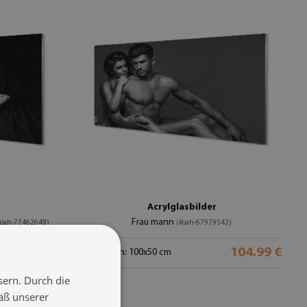
Acrylglasbilder
Frau mann
#oah-77462649)
(#oah-67979542)
104.99 €
104.99 €
Größe von: 100x50 cm
sern. Durch die
äß unserer