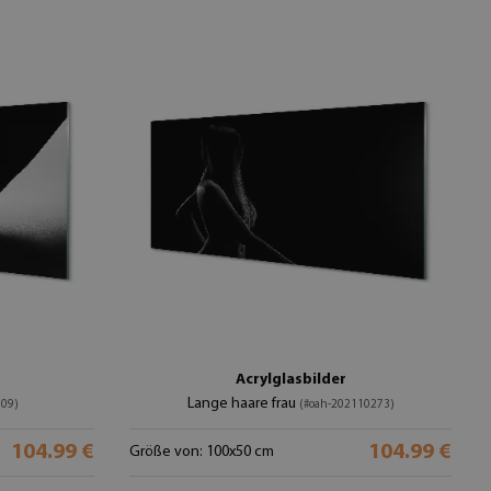
Acrylglasbilder
Lange haare frau
009)
(#oah-202110273)
104.99 €
104.99 €
Größe von: 100x50 cm