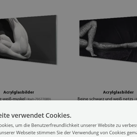
Acrylglasbilder
Acrylglasbilder
z-weiß-muskel
Beine schwarz und weiß netzs
(#oah-79577089)
(
104.99 €
0x50 cm
Größe von: 100x50 cm
ite verwendet Cookies.
okies, um die Benutzerfreundlichkeit unserer Website zu verbes
unserer Webseite stimmen Sie der Verwendung von Cookies gem