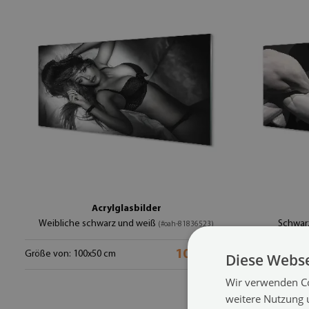
Acrylglasbilder
Weibliche schwarz und weiß
Schwar
(#oah-81836523)
104.99 €
Größe von: 100x50 cm
Größe von: 10
Diese Webse
Wir verwenden Co
weitere Nutzung 