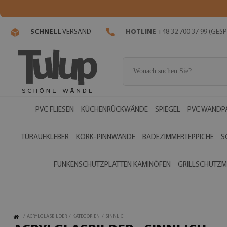
SCHNELL
VERSAND
HOTLINE
+48 32 700 37 99 (GE
PVC FLIESEN
KÜCHENRÜCKWÄNDE
SPIEGEL
PVC WANDP
TÜRAUFKLEBER
KORK-PINNWÄNDE
BADEZIMMERTEPPICHE
S
FUNKENSCHUTZPLATTEN KAMINÖFEN
GRILLSCHUTZM
/
ACRYLGLASBILDER
/
KATEGORIEN
/
SINNLICH