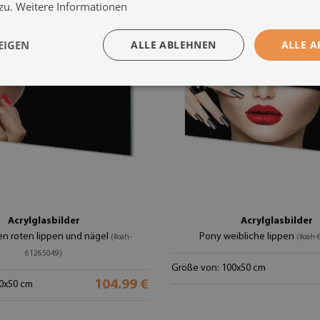
 zu.
Weitere Informationen
EIGEN
ALLE ABLEHNEN
ALLE A
Acrylglasbilder
Acrylglasbilder
en roten lippen und nägel
Pony weibliche lippen
(#oah-
(#oah-
61265049)
Größe von: 100x50 cm
104.99 €
0x50 cm