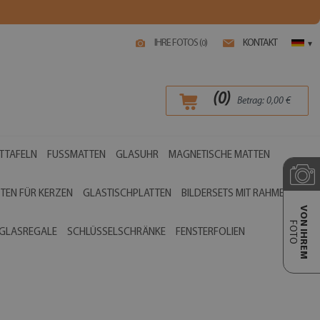
IHRE FOTOS (
)
KONTAKT
0
▾
(
0
)
Betrag:
0,00
€
TTAFELN
FUSSMATTEN
GLASUHR
MAGNETISCHE MATTEN
TEN FÜR KERZEN
GLASTISCHPLATTEN
BILDERSETS MIT RAHMEN
VON IHREM
FOTO
GLASREGALE
SCHLÜSSELSCHRÄNKE
FENSTERFOLIEN