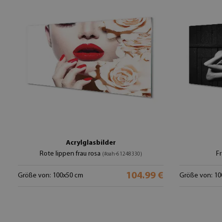
Acrylglasbilder
Rote lippen frau rosa
F
(#oah-61248330)
104.99 €
Größe von: 100x50 cm
Größe von: 10