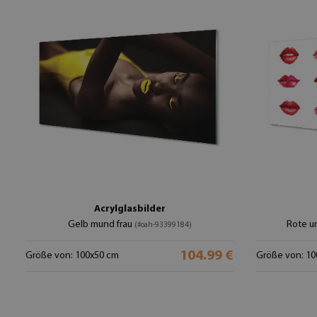
Acrylglasbilder
Gelb mund frau
Rote u
(#oah-93399184)
104.99 €
Größe von: 100x50 cm
Größe von: 10