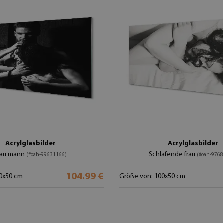
Acrylglasbilder
Acrylglasbilder
rau mann
Schlafende frau
(#oah-99631166)
(#oah-976
104.99 €
0x50 cm
Größe von: 100x50 cm