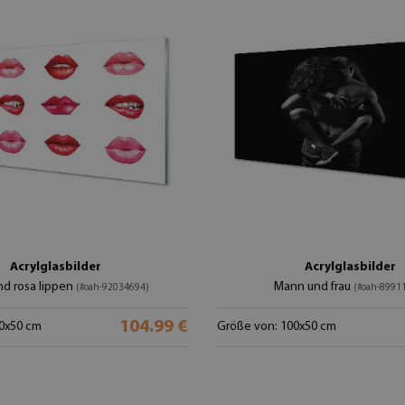
Acrylglasbilder
Acrylglasbilder
nd rosa lippen
Mann und frau
(#oah-92034694)
(#oah-8991
104.99 €
0x50 cm
Größe von: 100x50 cm