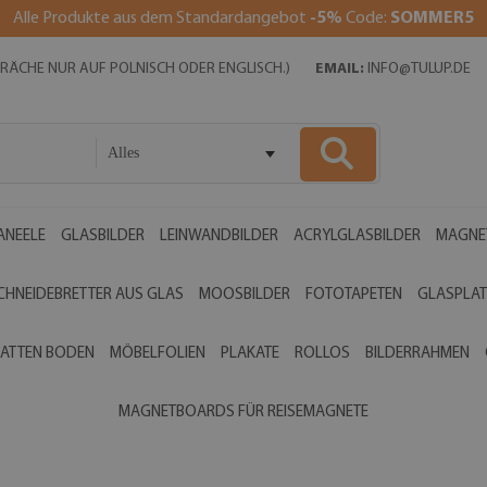
Alle Produkte aus dem Standardangebot
-5%
Code:
SOMMER5
SPRÄCHE NUR AUF POLNISCH ODER ENGLISCH.)
EMAIL:
INFO@TULUP.DE
Alles
ANEELE
GLASBILDER
LEINWANDBILDER
ACRYLGLASBILDER
MAGNE
CHNEIDEBRETTER AUS GLAS
MOOSBILDER
FOTOTAPETEN
GLASPLAT
ATTEN BODEN
MÖBELFOLIEN
PLAKATE
ROLLOS
BILDERRAHMEN
MAGNETBOARDS FÜR REISEMAGNETE