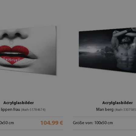
Acrylglasbilder
Acrylglasbilder
 lippen frau
Man berg
(#oah-51784674)
(#oah-3307585
104.99 €
0x50 cm
Größe von: 100x50 cm