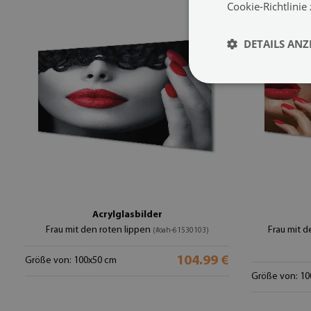
Cookie-Richtlinie
DETAILS ANZ
Acrylglasbilder
Frau mit den roten lippen
Frau mit d
(#oah-61530103)
104.99 €
Größe von: 100x50 cm
Größe von: 10