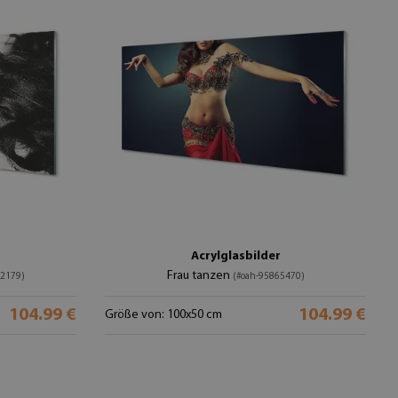
Acrylglasbilder
Frau tanzen
82179)
(#oah-95865470)
104.99 €
104.99 €
Größe von: 100x50 cm