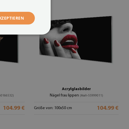
KZEPTIEREN
Acrylglasbilder
Nägel frau lippen
60166532)
(#oah-55999011)
104.99 €
104.99 €
Größe von: 100x50 cm