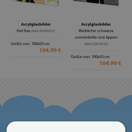
Acrylglasbilder
Acrylglasbilder
Hut frau
Weibliche schwarze
(#oah-90429925)
sonnenbrille rote lippen
Größe von: 100x50 cm
(#oah-82623916)
104.99 €
Größe von: 100x50 cm
104.99 €