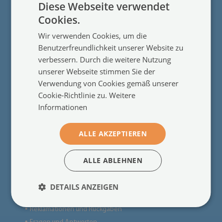
Diese Webseite verwendet
Cookies.
Für Kunden
Wir verwenden Cookies, um die
Über uns
●
Benutzerfreundlichkeit unserer Website zu
Kundenrezensionen
●
verbessern. Durch die weitere Nutzung
Blog
●
unserer Webseite stimmen Sie der
Kontakt
●
Verwendung von Cookies gemäß unserer
Impressum
●
Cookie-Richtlinie zu.
Weitere
Produkte nach Maß
●
Informationen
ALLE AKZEPTIEREN
Nützliche Informationen
Das Recht zum Rücktritt vom Vertrag
●
ALLE ABLEHNEN
Regeln
●
Lieferung
●
DETAILS ANZEIGEN
Zahlungen
●
Reklamationen und Rückgaben
●
●