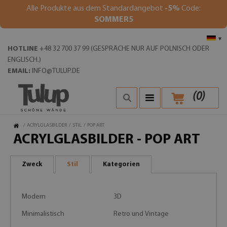
Alle Produkte aus dem Standardangebot
-5%
Code:
SOMMER5
▾
HOTLINE
+48 32 700 37 99 (GESPRÄCHE NUR AUF POLNISCH ODER
ENGLISCH.)
EMAIL:
INFO@TULUP.DE
(
0
)
/
ACRYLGLASBILDER
/
STIL
/
POP ART
ACRYLGLASBILDER - POP ART
Zweck
Stil
Kategorien
Modern
3D
Minimalistisch
Retro und Vintage