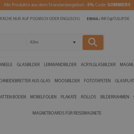
Alle Produkte aus dem Standardangebot
-5%
Code:
SOMMER5
SPRÄCHE NUR AUF POLNISCH ODER ENGLISCH.)
EMAIL:
INFO@TULUP.DE
Alles
ANEELE
GLASBILDER
LEINWANDBILDER
ACRYLGLASBILDER
MAGNE
CHNEIDEBRETTER AUS GLAS
MOOSBILDER
FOTOTAPETEN
GLASPLAT
ATTEN BODEN
MÖBELFOLIEN
PLAKATE
ROLLOS
BILDERRAHMEN
MAGNETBOARDS FÜR REISEMAGNETE