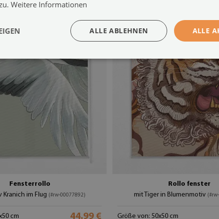
 zu.
Weitere Informationen
EIGEN
ALLE ABLEHNEN
ALLE A
Fensterrollo
Rollo fenster
v Kranich im Flug
mit Tiger in Blumenmotiv
(#rw-00077892)
(#rw
44.99 €
x50 cm
Größe von: 50x50 cm