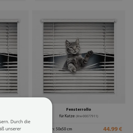
n
Fensterrollo
für Katze
0077912)
(#rw-00077911)
sern. Durch die
äß unserer
44.99 €
44.99 €
Größe von: 50x50 cm