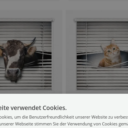
Rollo Fenster
Fensterrollo inne
ite verwendet Cookies.
Kuh
für den Innenbereich
(#rw-00077913)
(#rw-0
okies, um die Benutzerfreundlichkeit unserer Website zu verbes
unserer Webseite stimmen Sie der Verwendung von Cookies gem
44.99 €
x50 cm
Größe von: 50x50 cm