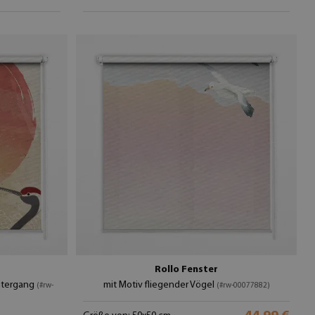
Rollo Fenster
ntergang
mit Motiv fliegender Vögel
(#rw-
(#rw-00077882)