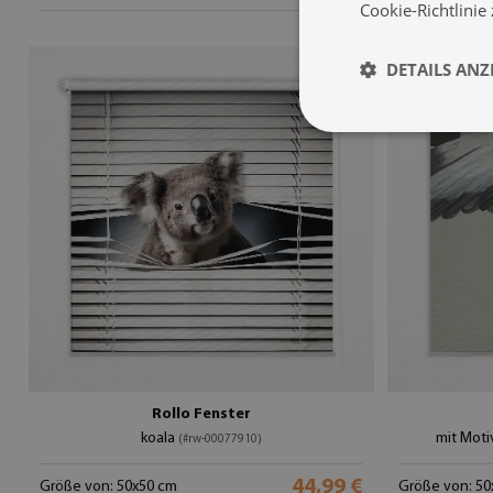
Cookie-Richtlinie
DETAILS ANZ
Rollo Fenster
koala
mit Moti
(#rw-00077910)
44.99 €
Größe von: 50x50 cm
Größe von: 50