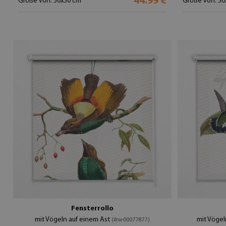
44.99 €
Größe von: 50x50 cm
Größe von: 50
Fensterrollo
mit Vögeln auf einem Ast
mit Vögel
(#rw-00077877)