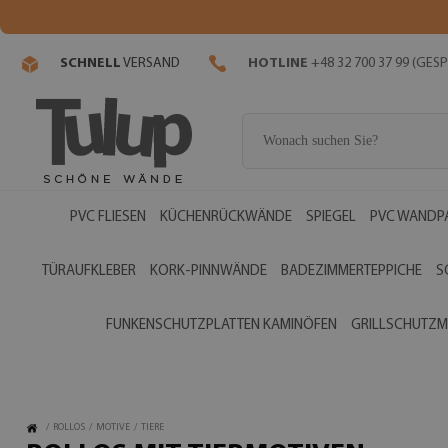
SCHNELL
VERSAND
HOTLINE
+48 32 700 37 99 (GE
PVC FLIESEN
KÜCHENRÜCKWÄNDE
SPIEGEL
PVC WANDP
TÜRAUFKLEBER
KORK-PINNWÄNDE
BADEZIMMERTEPPICHE
S
FUNKENSCHUTZPLATTEN KAMINÖFEN
GRILLSCHUTZM
/
ROLLOS
/
MOTIVE
/
TIERE