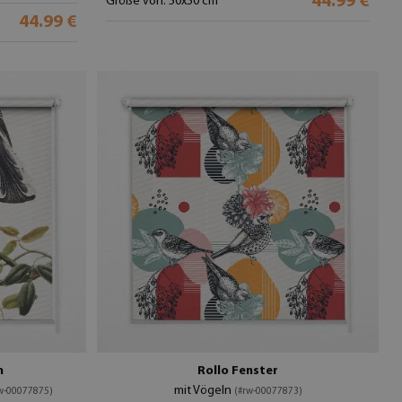
44.99 €
Größe von: 50x50 cm
44.99 €
n
Rollo Fenster
mit Vögeln
w-00077875)
(#rw-00077873)