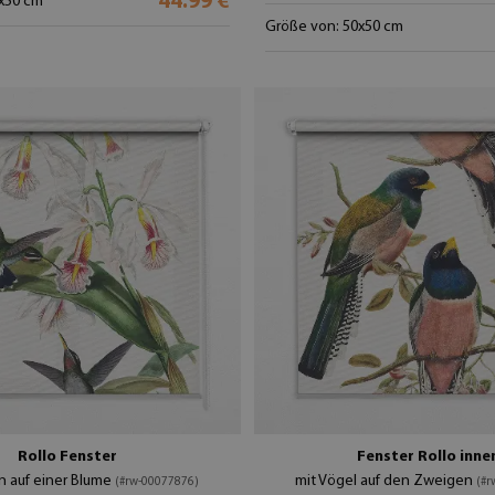
44.99 €
x50 cm
Größe von: 50x50 cm
Rollo Fenster
Fenster Rollo inne
n auf einer Blume
mit Vögel auf den Zweigen
(#rw-00077876)
(#r