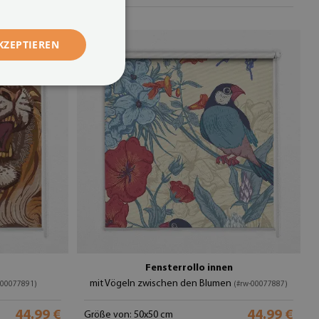
KZEPTIEREN
Fensterrollo innen
mit Vögeln zwischen den Blumen
-00077891)
(#rw-00077887)
44.99 €
44.99 €
Größe von: 50x50 cm