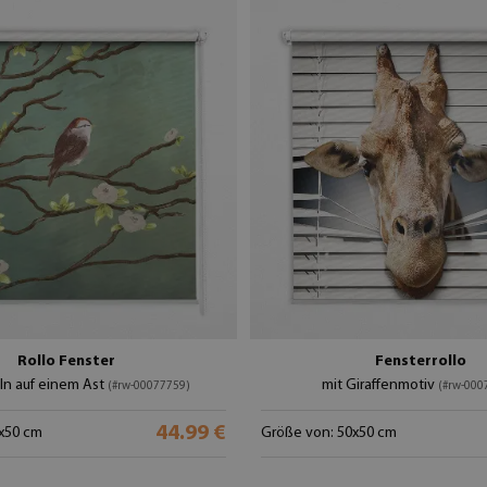
Rollo Fenster
Fensterrollo
ln auf einem Ast
mit Giraffenmotiv
(#rw-00077759)
(#rw-000
44.99 €
x50 cm
Größe von: 50x50 cm