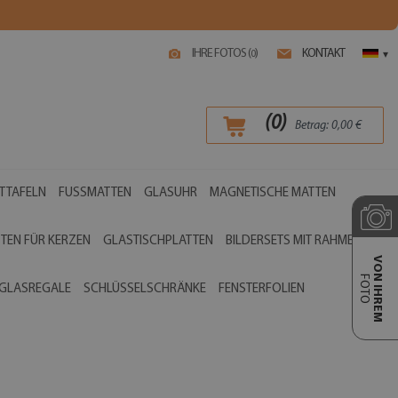
IHRE FOTOS (
)
KONTAKT
0
▾
(
0
)
Betrag:
0,00
€
TTAFELN
FUSSMATTEN
GLASUHR
MAGNETISCHE MATTEN
TEN FÜR KERZEN
GLASTISCHPLATTEN
BILDERSETS MIT RAHMEN
VON IHREM
FOTO
GLASREGALE
SCHLÜSSELSCHRÄNKE
FENSTERFOLIEN