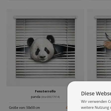
Fensterrollo
Diese Webse
panda
(#rw-00077914)
Wir verwenden Co
weitere Nutzung 
44.99 €
Größe von: 50x50 cm
Größe von: 50