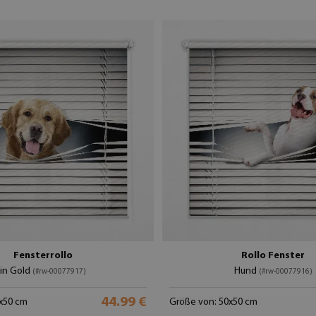
Fensterrollo
Rollo Fenster
in Gold
Hund
(#rw-00077917)
(#rw-00077916)
44.99 €
x50 cm
Größe von: 50x50 cm