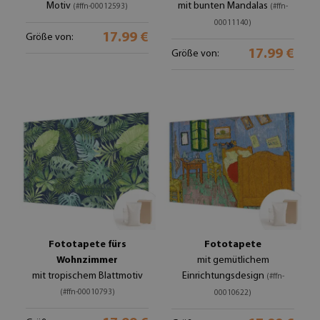
Motiv
mit bunten Mandalas
(#ffn-00012593)
(#ffn-
00011140)
17.99 €
Größe von:
17.99 €
Größe von:
Fototapete fürs
Fototapete
Wohnzimmer
mit gemütlichem
mit tropischem Blattmotiv
Einrichtungsdesign
(#ffn-
(#ffn-00010793)
00010622)