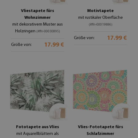
Vliestapete fürs
Motivtapete
Wohnzimmer
mit rustikaler Oberfläche
mit dekorativem Muster aus
(#ffn-00019886)
Holzringen
(#ffn-00030895)
17.99 €
Größe von:
17.99 €
Größe von:
Fototapete aus Vlies
Vlies-Fototapete fürs
mit Aquarellblättern als
Schlafzimmer