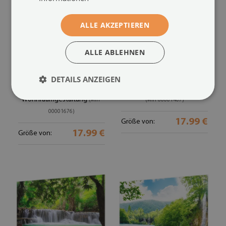
ALLE AKZEPTIEREN
ALLE ABLEHNEN
Motivtapete
Vliestapete fürs
mit floralem Motiv zur
Schlafzimmer
DETAILS ANZEIGEN
entspannten
mit Motiv eines grünen Sees
Wohnraumgestaltung
(#ffn-
(#ffn-00001407)
00001676)
17.99 €
Größe von:
17.99 €
Größe von: