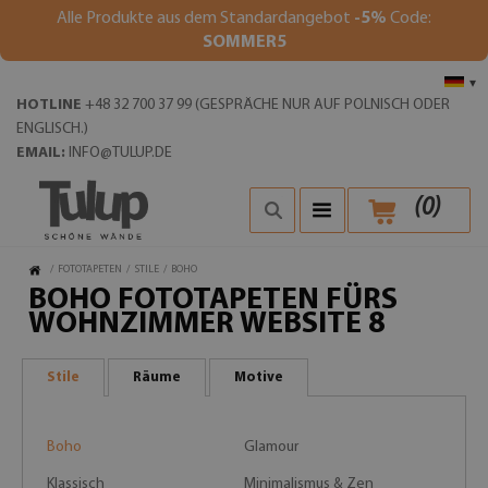
Alle Produkte aus dem Standardangebot
-5%
Code:
SOMMER5
▾
HOTLINE
+48 32 700 37 99 (GESPRÄCHE NUR AUF POLNISCH ODER
ENGLISCH.)
EMAIL:
INFO@TULUP.DE
(
0
)
/
FOTOTAPETEN
/
STILE
/
BOHO
BOHO FOTOTAPETEN FÜRS
WOHNZIMMER WEBSITE 8
Stile
Räume
Motive
Boho
Glamour
Klassisch
Minimalismus & Zen