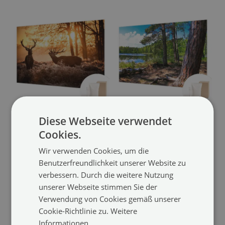
Fototapete nach Maß
Bildtapete
Diese Webseite verwendet
mit dem Motiv „Rehe am
mit einer Waldlandschaft
Cookies.
Morgen“
(#ffn-00005725)
(#ffn-00001736)
Wir verwenden Cookies, um die
17.99 €
17.99 €
Größe von:
Größe von:
Benutzerfreundlichkeit unserer Website zu
verbessern. Durch die weitere Nutzung
unserer Webseite stimmen Sie der
Verwendung von Cookies gemäß unserer
Cookie-Richtlinie zu.
Weitere
Informationen