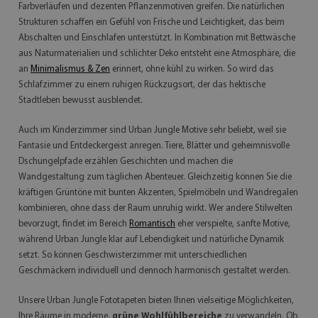
Farbverläufen und dezenten Pflanzenmotiven greifen. Die natürlichen
Strukturen schaffen ein Gefühl von Frische und Leichtigkeit, das beim
Abschalten und Einschlafen unterstützt. In Kombination mit Bettwäsche
aus Naturmaterialien und schlichter Deko entsteht eine Atmosphäre, die
an
Minimalismus & Zen
erinnert, ohne kühl zu wirken. So wird das
Schlafzimmer zu einem ruhigen Rückzugsort, der das hektische
Stadtleben bewusst ausblendet.
Auch im Kinderzimmer sind Urban Jungle Motive sehr beliebt, weil sie
Fantasie und Entdeckergeist anregen. Tiere, Blätter und geheimnisvolle
Dschungelpfade erzählen Geschichten und machen die
Wandgestaltung zum täglichen Abenteuer. Gleichzeitig können Sie die
kräftigen Grüntöne mit bunten Akzenten, Spielmöbeln und Wandregalen
kombinieren, ohne dass der Raum unruhig wirkt. Wer andere Stilwelten
bevorzugt, findet im Bereich
Romantisch
eher verspielte, sanfte Motive,
während Urban Jungle klar auf Lebendigkeit und natürliche Dynamik
setzt. So können Geschwisterzimmer mit unterschiedlichen
Geschmäckern individuell und dennoch harmonisch gestaltet werden.
Unsere Urban Jungle Fototapeten bieten Ihnen vielseitige Möglichkeiten,
Ihre Räume in moderne,
grüne Wohlfühlbereiche
zu verwandeln. Ob