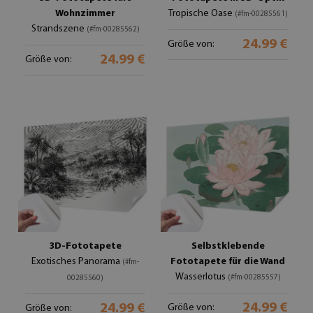
Wohnzimmer
Tropische Oase
(#fm-00285561)
Strandszene
(#fm-00285562)
24.99 €
Größe von:
24.99 €
Größe von:
3D-Fototapete
Selbstklebende
Exotisches Panorama
Fototapete für die Wand
(#fm-
Wasserlotus
(#fm-00285557)
00285560)
24.99 €
24.99 €
Größe von:
Größe von: