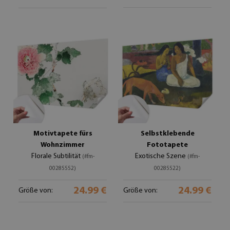
Motivtapete fürs
Selbstklebende
Wohnzimmer
Fototapete
Florale Subtilität
Exotische Szene
(#fm-
(#fm-
00285552)
00285522)
24.99 €
24.99 €
Größe von:
Größe von: