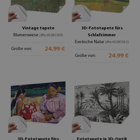
Vintage tapete
3D-Fototapete fürs
Blumenwiese
Schlafzimmer
(#fm-00285569)
Exotische Natur
(#fm-00285563)
24.99 €
Größe von:
24.99 €
Größe von:
3D-Fototapete fürs
Fototapete in 3D-Optik