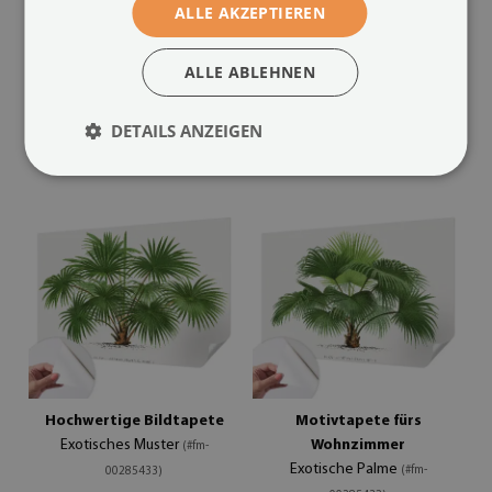
ALLE AKZEPTIEREN
Fototapete in 3D-Optik
Vintage tapete
Exotische Landschaft
Glänzende Palme
(#fm-
(#fm-
ALLE ABLEHNEN
00285441)
00285434)
24.99 €
24.99 €
DETAILS ANZEIGEN
Größe von:
Größe von:
Hochwertige Bildtapete
Motivtapete fürs
Exotisches Muster
Wohnzimmer
(#fm-
Exotische Palme
(#fm-
00285433)