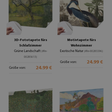
3D-Fototapete fürs
Motivtapete fürs
Schlafzimmer
Wohnzimmer
Grüne Landschaft
Exotische Natur
(#fm-
(#fm-00285596)
00285613)
24.99 €
Größe von:
24.99 €
Größe von: