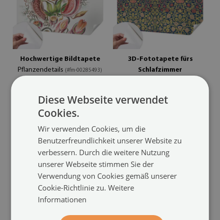
Hochwertige Bildtapete
3D-Fototapete fürs
Pflanzendetails
Schlafzimmer
(#fm-00285493)
Blumenmuster
(#fm-00285488)
24.99 €
Größe von:
Diese Webseite verwendet
24.99 €
Größe von:
Cookies.
Wir verwenden Cookies, um die
Benutzerfreundlichkeit unserer Website zu
verbessern. Durch die weitere Nutzung
unserer Webseite stimmen Sie der
Verwendung von Cookies gemäß unserer
Cookie-Richtlinie zu.
Weitere
Informationen