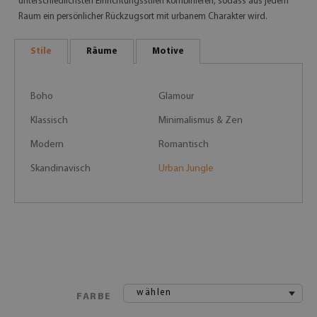
unterschiedlichsten Einrichtungsstilen kombinieren, sodass aus jedem
Raum ein persönlicher Rückzugsort mit urbanem Charakter wird.
Stile
Räume
Motive
Boho
Glamour
Klassisch
Minimalismus & Zen
Modern
Romantisch
Skandinavisch
Urban Jungle
wählen
FARBE