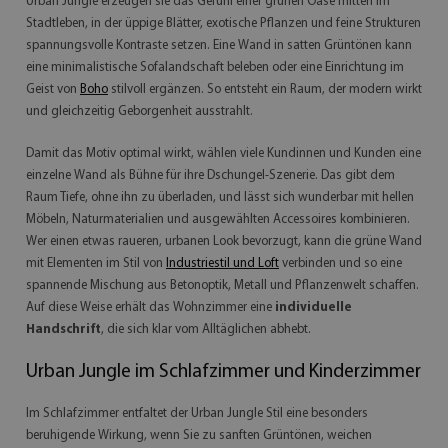
Urban Jungle erzeugen sie das Gefühl einer grünen Oase mitten im
Stadtleben, in der üppige Blätter, exotische Pflanzen und feine Strukturen
spannungsvolle Kontraste setzen. Eine Wand in satten Grüntönen kann
eine minimalistische Sofalandschaft beleben oder eine Einrichtung im
Geist von
Boho
stilvoll ergänzen. So entsteht ein Raum, der modern wirkt
und gleichzeitig Geborgenheit ausstrahlt.
Damit das Motiv optimal wirkt, wählen viele Kundinnen und Kunden eine
einzelne Wand als Bühne für ihre Dschungel-Szenerie. Das gibt dem
Raum Tiefe, ohne ihn zu überladen, und lässt sich wunderbar mit hellen
Möbeln, Naturmaterialien und ausgewählten Accessoires kombinieren.
Wer einen etwas raueren, urbanen Look bevorzugt, kann die grüne Wand
mit Elementen im Stil von
Industriestil und Loft
verbinden und so eine
spannende Mischung aus Betonoptik, Metall und Pflanzenwelt schaffen.
Auf diese Weise erhält das Wohnzimmer eine
individuelle
Handschrift
, die sich klar vom Alltäglichen abhebt.
Urban Jungle im Schlafzimmer und Kinderzimmer
Im Schlafzimmer entfaltet der Urban Jungle Stil eine besonders
beruhigende Wirkung, wenn Sie zu sanften Grüntönen, weichen