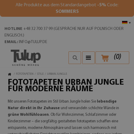
Alle Produkte aus dem Standardangebot
-5%
Code:
SOMMER5
▾
HOTLINE
+48 32 700 37 99 (GESPRÄCHE NUR AUF POLNISCH ODER
ENGLISCH.)
EMAIL:
INFO@TULUP.DE
(
0
)
/
FOTOTAPETEN
/
STILE
/
URBAN JUNGLE
FOTOTAPETEN URBAN JUNGLE
FÜR MODERNE RÄUME
Mit unseren Fototapeten im Stil Urban Jungle holen Sie
lebendige
Natur direkt in Ihr Zuhause
und verwandeln schlichte Wände in
grüne Wohlfühloasen
. Ob für Wohnzimmer, Schlafzimmer oder
Kinderzimmer – die sorgfältig gestalteten fototapeten schaffen eine
entspannte, moderne Atmosphäre und lassen sich harmonisch mit