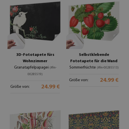
3D-Fototapete fürs
Selbstklebende
Wohnzimmer
Fototapete für die Wand
Granatapfelpapagei
Sommerfrüchte
(#fm-
(#fm-00285513)
00285519)
24.99 €
Größe von:
24.99 €
Größe von: