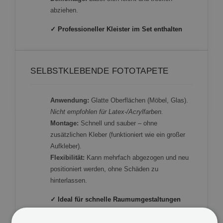
abziehen.
✓ Professioneller Kleister im Set enthalten
SELBSTKLEBENDE FOTOTAPETE
Anwendung:
Glatte Oberflächen (Möbel, Glas).
Nicht empfohlen für Latex-/Acrylfarben.
Montage:
Schnell und sauber – ohne
zusätzlichen Kleber (funktioniert wie ein großer
Aufkleber).
Flexibilität:
Kann mehrfach abgezogen und neu
positioniert werden, ohne Schäden zu
hinterlassen.
✓ Ideal für schnelle Raumumgestaltungen