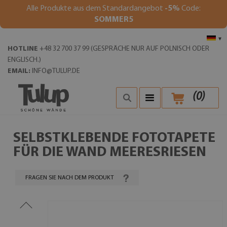
Alle Produkte aus dem Standardangebot
-5%
Code:
SOMMER5
▾
HOTLINE
+48 32 700 37 99 (GESPRÄCHE NUR AUF POLNISCH ODER
ENGLISCH.)
EMAIL:
INFO@TULUP.DE
(
0
)
SELBSTKLEBENDE FOTOTAPETE
FÜR DIE WAND MEERESRIESEN
FRAGEN SIE NACH DEM PRODUKT