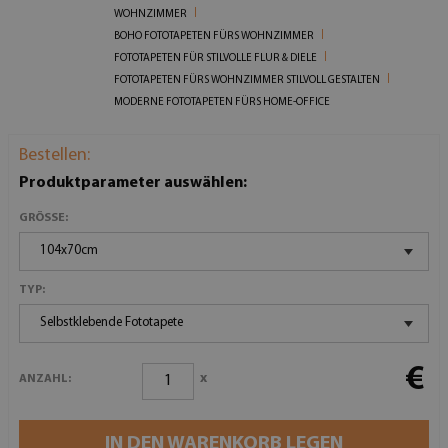
WOHNZIMMER
BOHO FOTOTAPETEN FÜRS WOHNZIMMER
FOTOTAPETEN FÜR STILVOLLE FLUR & DIELE
FOTOTAPETEN FÜRS WOHNZIMMER STILVOLL GESTALTEN
MODERNE FOTOTAPETEN FÜRS HOME-OFFICE
Bestellen:
Produktparameter auswählen:
GRÖSSE:
104x70cm
TYP:
Selbstklebende Fototapete
€
x
ANZAHL:
IN DEN WARENKORB LEGEN