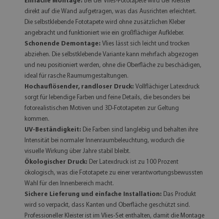
Einfache Montage:
Bei der Vlies-Fototapete wird der Kleister
direkt auf die Wand aufgetragen, was das Ausrichten erleichtert.
Die selbstklebende Fototapete wird ohne zusätzlichen Kleber
angebracht und funktioniert wie ein großflächiger Aufkleber.
Schonende Demontage:
Vlies lässt sich leicht und trocken
abziehen. Die selbstklebende Variante kann mehrfach abgezogen
und neu positioniert werden, ohne die Oberfläche zu beschädigen,
ideal für rasche Raumumgestaltungen.
Hochauflösender, randloser Druck:
Vollflächiger Latexdruck
sorgt für lebendige Farben und feine Details, die besonders bei
fotorealistischen Motiven und 3D-Fototapeten zur Geltung
kommen.
UV-Beständigkeit:
Die Farben sind langlebig und behalten ihre
Intensität bei normaler Innenraumbeleuchtung, wodurch die
visuelle Wirkung über Jahre stabil bleibt.
Ökologischer Druck:
Der Latexdruck ist zu 100 Prozent
ökologisch, was die Fototapete zu einer verantwortungsbewussten
Wahl für den Innenbereich macht.
Sichere Lieferung und einfache Installation:
Das Produkt
wird so verpackt, dass Kanten und Oberfläche geschützt sind.
Professioneller Kleister ist im Vlies-Set enthalten, damit die Montage