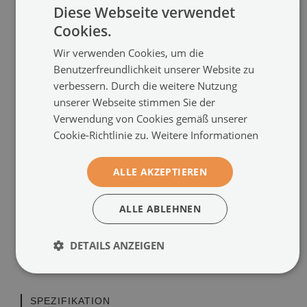
Diese Webseite verwendet
Cookies.
Wir verwenden Cookies, um die
Benutzerfreundlichkeit unserer Website zu
verbessern. Durch die weitere Nutzung
unserer Webseite stimmen Sie der
Verwendung von Cookies gemäß unserer
Cookie-Richtlinie zu.
Weitere Informationen
PRODUKTEIGENSCHAFTEN
ALLE AKZEPTIEREN
Hochauflösender Druck
Vollflächiger Druck (von Rand zu Rand)
ALLE ABLEHNEN
Hochwertiges, sicheres Material
UV-Beständigkeit (langlebige Farben)
Sichere Lieferung und einfache Montage
DETAILS ANZEIGEN
Hergestellt in der EU
SPEZIFIKATION