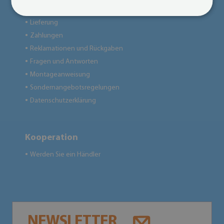
Regeln
●
Lieferung
●
Zahlungen
●
Reklamationen und Rückgaben
●
Fragen und Antworten
●
Montageanweisung
●
Sondernangebotsregelungen
●
Datenschutzerklärung
●
Kooperation
Werden Sie ein Händler
●
NEWSLETTER