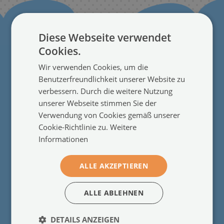
Diese Webseite verwendet
Cookies.
Wir verwenden Cookies, um die
Benutzerfreundlichkeit unserer Website zu
Für Kunden
verbessern. Durch die weitere Nutzung
unserer Webseite stimmen Sie der
Über uns
●
Verwendung von Cookies gemäß unserer
Kundenrezensionen
●
Cookie-Richtlinie zu.
Weitere
Blog
●
Informationen
Kontakt
●
Impressum
●
ALLE AKZEPTIEREN
Produkte nach Maß
●
ALLE ABLEHNEN
Nützliche Informationen
DETAILS ANZEIGEN
Das Recht zum Rücktritt vom Vertrag
●