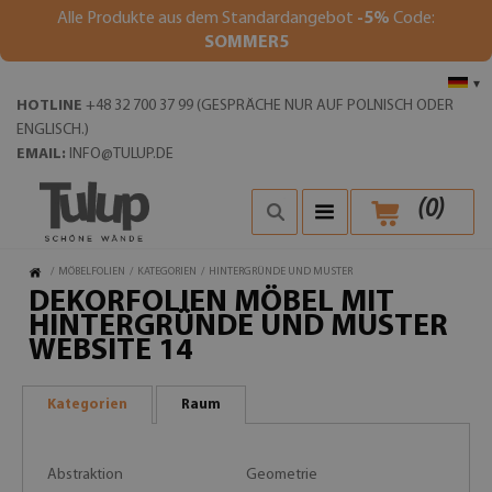
Alle Produkte aus dem Standardangebot
-5%
Code:
SOMMER5
▾
HOTLINE
+48 32 700 37 99 (GESPRÄCHE NUR AUF POLNISCH ODER
ENGLISCH.)
EMAIL:
INFO@TULUP.DE
(
0
)
/
MÖBELFOLIEN
/
KATEGORIEN
/
HINTERGRÜNDE UND MUSTER
DEKORFOLIEN MÖBEL MIT
HINTERGRÜNDE UND MUSTER
WEBSITE 14
Kategorien
Raum
Abstraktion
Geometrie