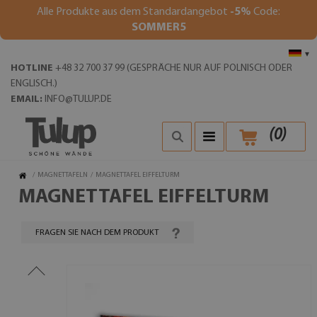
Alle Produkte aus dem Standardangebot
-5%
Code:
SOMMER5
▾
HOTLINE
+48 32 700 37 99 (GESPRÄCHE NUR AUF POLNISCH ODER
ENGLISCH.)
EMAIL:
INFO@TULUP.DE
(
0
)
/
MAGNETTAFELN
/
MAGNETTAFEL EIFFELTURM
MAGNETTAFEL EIFFELTURM
FRAGEN SIE NACH DEM PRODUKT