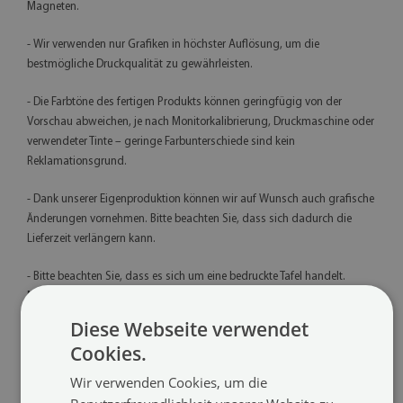
Magneten.
- Wir verwenden nur Grafiken in höchster Auflösung, um die
bestmögliche Druckqualität zu gewährleisten.
- Die Farbtöne des fertigen Produkts können geringfügig von der
Vorschau abweichen, je nach Monitorkalibrierung, Druckmaschine oder
verwendeter Tinte – geringe Farbunterschiede sind kein
Reklamationsgrund.
- Dank unserer Eigenproduktion können wir auf Wunsch auch grafische
Änderungen vornehmen. Bitte beachten Sie, dass sich dadurch die
Lieferzeit verlängern kann.
- Bitte beachten Sie, dass es sich um eine bedruckte Tafel handelt.
Motive wie z. B. Glitzer, Gold, Silber, Beton, Marmor, rostiges Blech, Holz
usw. sind gedruckt und können optisch von echten Materialien
Diese Webseite verwendet
abweichen.
Cookies.
- Bitte montieren Sie das Produkt mit dem von uns gelieferten
Wir verwenden Cookies, um die
Montagesystem und gemäß der beigefügten Anleitung.