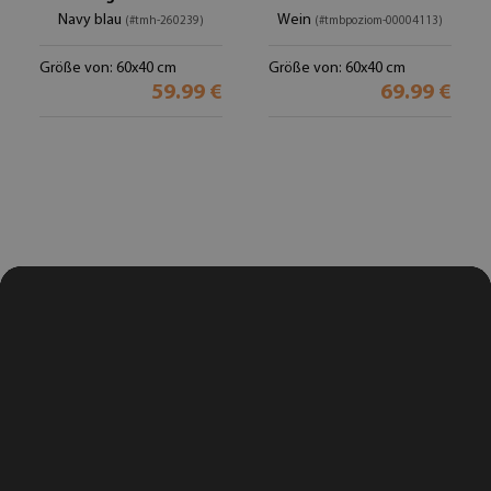
Navy blau
Wein
(#tmh-260239)
(#tmbpoziom-00004113)
Größe von: 60x40 cm
Größe von: 60x40 cm
59.99 €
69.99 €