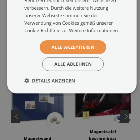
Benutzerfreundlichkeit unserer Website zu
verbessern. Durch die weitere Nutzung
- Für unsere Tafeln empfehlen wir trocken abwischbare Marker, die
unserer Webseite stimmen Sie der
speziell für Glas geeignet sind.
Verwendung von Cookies gemäß unserer
Cookie-Richtlinie zu.
Weitere Informationen
- Etwaige Mängel oder Abweichungen sind vor der Montage zu prüfen.
ALLE AKZEPTIEREN
EMPFOHLENE PRODUKTE
ALLE ABLEHNEN
DETAILS ANZEIGEN
Magnettafel
Magnetwand
beschreibbar