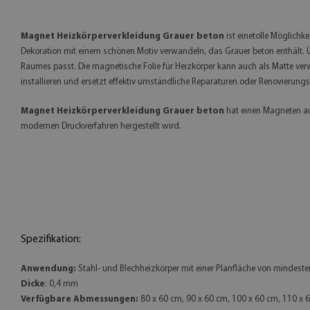
Magnet Heizkörperverkleidung Grauer beton
ist einetolle Möglichk
Dekoration mit einem schönen Motiv verwandeln, das Grauer beton enthält. Ü
Raumes passt. Die magnetische Folie für Heizkörper kann auch als Matte ver
installieren und ersetzt effektiv umständliche Reparaturen oder Renovierun
Magnet Heizkörperverkleidung Grauer beton
hat einen Magneten auf
modernen Druckverfahren hergestellt wird.
Spezifikation:
Anwendung:
Stahl- und Blechheizkörper mit einer Planfläche von mindesten
Dicke
: 0,4 mm
Verfügbare Abmessungen:
80 x 60 cm, 90 x 60 cm, 100 x 60 cm, 110 x