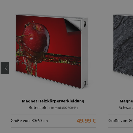
Magnet Heizkörperverkleidung
Magnet
Roter apfel
Schwar
(#mmmk-80250046)
49.99 €
Größe von: 80x60 cm
Größe von: 8