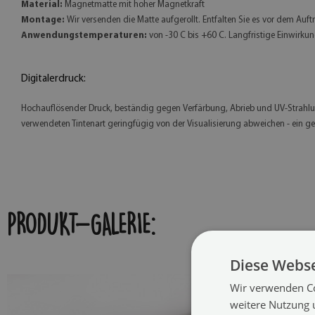
Material:
Magnetmatte mit hoher Magnetkraft
Montage:
Wir versenden die Matte aufgerollt. Entfalten Sie es vor dem Auft
Anwendungstemperaturen:
von -30 C bis +60 C. Langfristige Einwirk
Digitalerdruck:
Hochauflösender Druck, beständig gegen Verfärbung, Abrieb und UV-Strahlun
verwendeten Tintenart geringfügig von der Visualisierung abweichen - ein g
PRODUKT-GALERIE:
Diese Webse
Wir verwenden Co
weitere Nutzung 