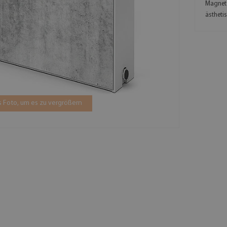
Magnet 
ästheti
 Foto, um es zu vergrößern