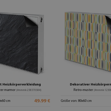
 Heizkörperverkleidung
Dekorativer Heizkörpe
zer marmor
Retro-muster
(#mmmk-238370584)
(#mmmk-1230
49.99 €
0x60 cm
Größe von: 80x60 cm