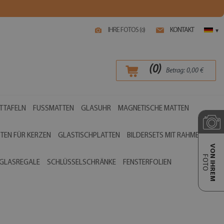
IHRE FOTOS (
)
KONTAKT
0
▾
(
0
)
Betrag:
0,00
€
TTAFELN
FUSSMATTEN
GLASUHR
MAGNETISCHE MATTEN
TEN FÜR KERZEN
GLASTISCHPLATTEN
BILDERSETS MIT RAHMEN
VON IHREM
FOTO
GLASREGALE
SCHLÜSSELSCHRÄNKE
FENSTERFOLIEN