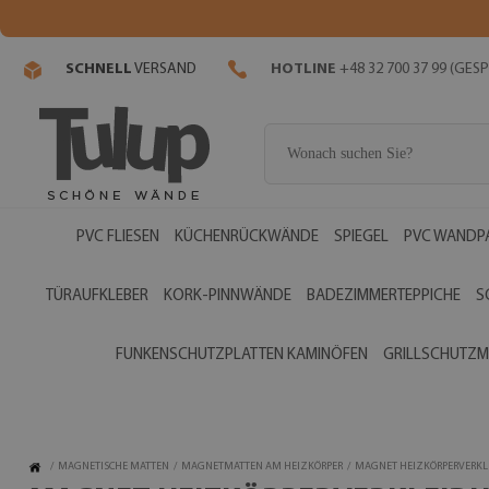
SCHNELL
VERSAND
HOTLINE
+48 32 700 37 99 (GE
PVC FLIESEN
KÜCHENRÜCKWÄNDE
SPIEGEL
PVC WANDP
TÜRAUFKLEBER
KORK-PINNWÄNDE
BADEZIMMERTEPPICHE
S
FUNKENSCHUTZPLATTEN KAMINÖFEN
GRILLSCHUTZM
/
MAGNETISCHE MATTEN
/
MAGNETMATTEN AM HEIZKÖRPER
/
MAGNET HEIZKÖRPERVERKL