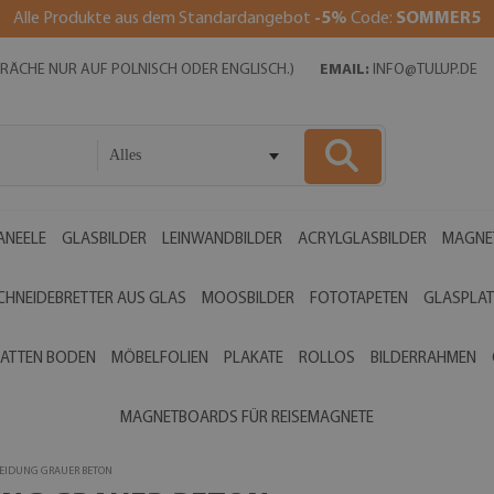
Alle Produkte aus dem Standardangebot
-5%
Code:
SOMMER5
SPRÄCHE NUR AUF POLNISCH ODER ENGLISCH.)
EMAIL:
INFO@TULUP.DE
Alles
ANEELE
GLASBILDER
LEINWANDBILDER
ACRYLGLASBILDER
MAGNE
CHNEIDEBRETTER AUS GLAS
MOOSBILDER
FOTOTAPETEN
GLASPLAT
ATTEN BODEN
MÖBELFOLIEN
PLAKATE
ROLLOS
BILDERRAHMEN
MAGNETBOARDS FÜR REISEMAGNETE
EIDUNG GRAUER BETON