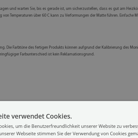
ragen und warten Sie, bis es gerade ist, um sicherzustellen, dass es gut am Heizkör
ung von Temperaturen über 60 C kann zu Verformungen der Matte führen. Einfache 
g. Die Farbtöne des fertigen Produkts können aufgrund der Kalibrierung des Monit
eringfügiger Farbunterschied ist kein Reklamationsgrund.
ite verwendet Cookies.
okies, um die Benutzerfreundlichkeit unserer Website zu verbes
unserer Webseite stimmen Sie der Verwendung von Cookies gem