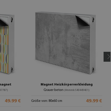
rmagnet
Magnet Heizkörperverkleidung
Grauer beton
87787)
(#mmmk-540449401)
49.99 €
49.99 €
Größe von: 80x60 cm