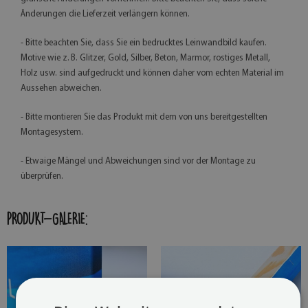
Änderungen die Lieferzeit verlängern können.
- Bitte beachten Sie, dass Sie ein bedrucktes Leinwandbild kaufen.
Motive wie z. B. Glitzer, Gold, Silber, Beton, Marmor, rostiges Metall,
Holz usw. sind aufgedruckt und können daher vom echten Material im
Aussehen abweichen.
- Bitte montieren Sie das Produkt mit dem von uns bereitgestellten
Montagesystem.
- Etwaige Mängel und Abweichungen sind vor der Montage zu
überprüfen.
PRODUKT-GALERIE: