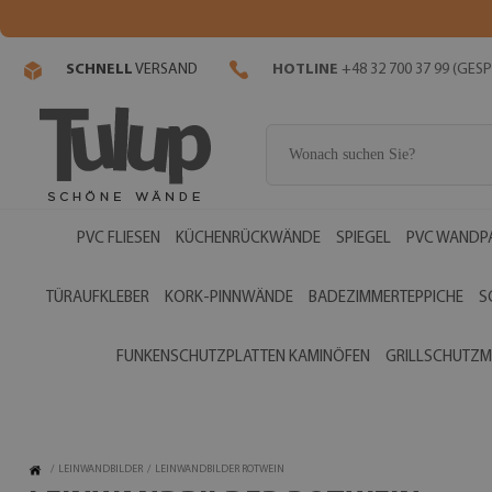
SCHNELL
VERSAND
HOTLINE
+48 32 700 37 99 (GE
PVC FLIESEN
KÜCHENRÜCKWÄNDE
SPIEGEL
PVC WANDP
TÜRAUFKLEBER
KORK-PINNWÄNDE
BADEZIMMERTEPPICHE
S
FUNKENSCHUTZPLATTEN KAMINÖFEN
GRILLSCHUTZM
/
LEINWANDBILDER
/
LEINWANDBILDER ROTWEIN