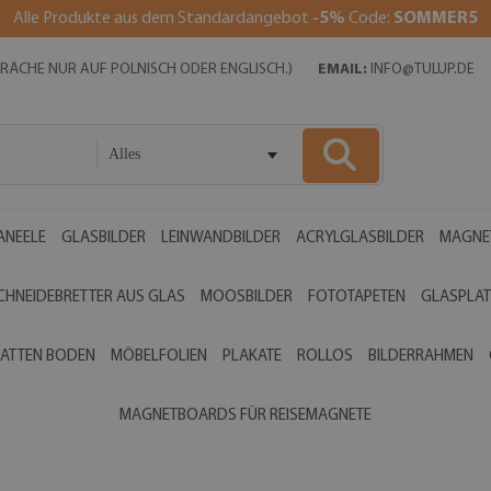
Alle Produkte aus dem Standardangebot
-5%
Code:
SOMMER5
SPRÄCHE NUR AUF POLNISCH ODER ENGLISCH.)
EMAIL:
INFO@TULUP.DE
Alles
ANEELE
GLASBILDER
LEINWANDBILDER
ACRYLGLASBILDER
MAGNE
CHNEIDEBRETTER AUS GLAS
MOOSBILDER
FOTOTAPETEN
GLASPLAT
ATTEN BODEN
MÖBELFOLIEN
PLAKATE
ROLLOS
BILDERRAHMEN
MAGNETBOARDS FÜR REISEMAGNETE