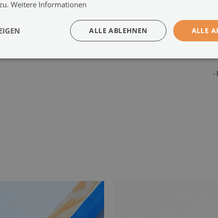
-
 zu.
Weitere Informationen
z
a
EIGEN
ALLE ABLEHNEN
ALLE A
-
M
-