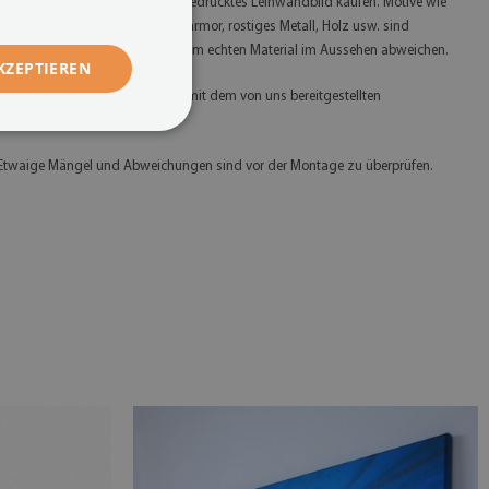
 Bitte beachten Sie, dass Sie ein bedrucktes Leinwandbild kaufen. Motive wie
. B. Glitzer, Gold, Silber, Beton, Marmor, rostiges Metall, Holz usw. sind
ufgedruckt und können daher vom echten Material im Aussehen abweichen.
KZEPTIEREN
 Bitte montieren Sie das Produkt mit dem von uns bereitgestellten
ontagesystem.
 Etwaige Mängel und Abweichungen sind vor der Montage zu überprüfen.