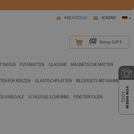
IHRE FOTOS (
)
KONTAKT
0
▾
(
0
)
Betrag:
0,00
€
TTAFELN
FUSSMATTEN
GLASUHR
MAGNETISCHE MATTEN
TEN FÜR KERZEN
GLASTISCHPLATTEN
BILDERSETS MIT RAHMEN
VON IHREM
FOTO
GLASREGALE
SCHLÜSSELSCHRÄNKE
FENSTERFOLIEN