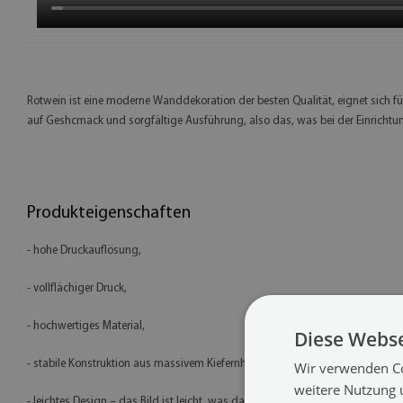
Rotwein ist eine moderne Wanddekoration der besten Qualität, eignet sich
auf Geshcmack und sorgfältige Ausführung, also das, was bei der Einrichtu
Produkteigenschaften
- hohe Druckauflösung,
- vollflächiger Druck,
- hochwertiges Material,
Diese Webse
- stabile Konstruktion aus massivem Kiefernholz (2 cm),
Wir verwenden Co
weitere Nutzung 
- leichtes Design – das Bild ist leicht, was das Aufhängen und Transportieren