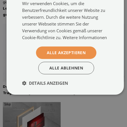
Wir verwenden Cookies, um die
Leinwand über die Trage
Kiefernbahre für ein Gemälde
Benutzerfreundlichkeit unserer Website zu
gespannt
auf Leinwand
verbessern. Durch die weitere Nutzung
unserer Webseite stimmen Sie der
Verwendung von Cookies gemäß unserer
Cookie-Richtlinie zu.
Weitere Informationen
ALLE AKZEPTIEREN
ALLE ABLEHNEN
DETAILS ANZEIGEN
Der Kleiderbügel ist an der
Leinwandmalerei bereit zu
Trage befestigt
hängen