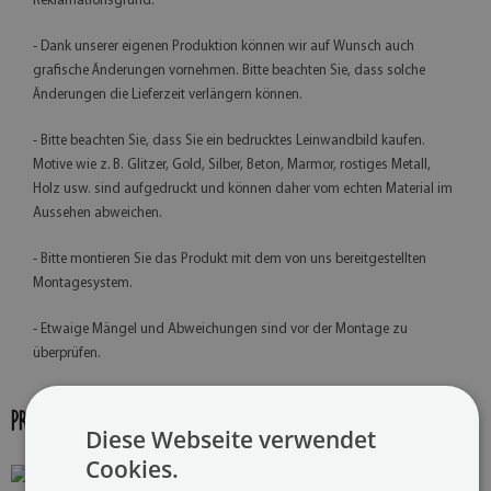
Reklamationsgrund.
- Dank unserer eigenen Produktion können wir auf Wunsch auch
grafische Änderungen vornehmen. Bitte beachten Sie, dass solche
Änderungen die Lieferzeit verlängern können.
- Bitte beachten Sie, dass Sie ein bedrucktes Leinwandbild kaufen.
Motive wie z. B. Glitzer, Gold, Silber, Beton, Marmor, rostiges Metall,
Holz usw. sind aufgedruckt und können daher vom echten Material im
Aussehen abweichen.
- Bitte montieren Sie das Produkt mit dem von uns bereitgestellten
Montagesystem.
- Etwaige Mängel und Abweichungen sind vor der Montage zu
überprüfen.
PRODUKT-GALERIE:
Diese Webseite verwendet
Cookies.