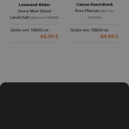
Canvas Kunstdruck
Leinwand-Bilder
Rose Pflanzen
Sonne Meer Strand
(#och-nn-
Landschaft
(#och-nn-67409658)
17810762)
Größe von: 100x50 cm
Größe von: 100x50 cm
44.99 €
44.99 €