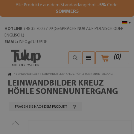
Alle Produkte aus dem Standardangebot
-5%
Code:
SOMMER5
▾
HOTLINE
+48 32 700 37 99 (GESPRÄCHE NUR AUF POLNISCH ODER
ENGLISCH.)
EMAIL:
INFO@TULUP.DE
(
0
)
/
LEINWANDBILDER
/
LEINWANDBILDER KREUZ HÖHLE SONNENUNTERGANG
LEINWANDBILDER KREUZ
HÖHLE SONNENUNTERGANG
FRAGEN SIE NACH DEM PRODUKT