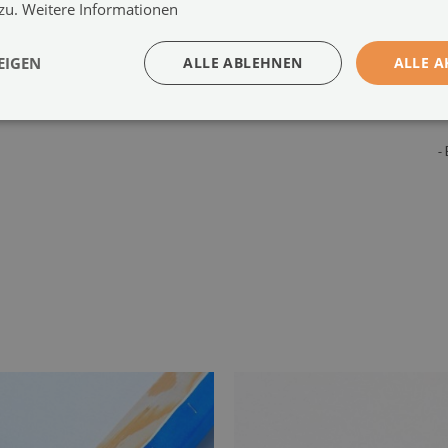
-
 zu.
Weitere Informationen
z
a
EIGEN
ALLE ABLEHNEN
ALLE A
-
M
-