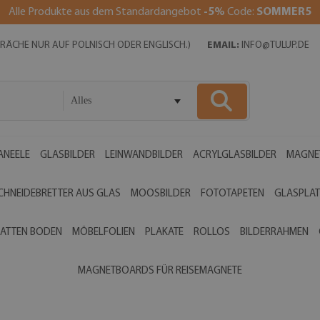
Alle Produkte aus dem Standardangebot
-5%
Code:
SOMMER5
SPRÄCHE NUR AUF POLNISCH ODER ENGLISCH.)
EMAIL:
INFO@TULUP.DE
Alles
ANEELE
GLASBILDER
LEINWANDBILDER
ACRYLGLASBILDER
MAGNE
CHNEIDEBRETTER AUS GLAS
MOOSBILDER
FOTOTAPETEN
GLASPLAT
ATTEN BODEN
MÖBELFOLIEN
PLAKATE
ROLLOS
BILDERRAHMEN
MAGNETBOARDS FÜR REISEMAGNETE