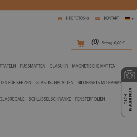
IHRE FOTOS (
)
KONTAKT
0
▾
(
0
)
Betrag:
0,00
€
TTAFELN
FUSSMATTEN
GLASUHR
MAGNETISCHE MATTEN
TEN FÜR KERZEN
GLASTISCHPLATTEN
BILDERSETS MIT RAHMEN
VON IHREM
FOTO
GLASREGALE
SCHLÜSSELSCHRÄNKE
FENSTERFOLIEN