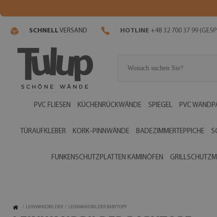
SCHNELL
VERSAND
HOTLINE
+48 32 700 37 99 (GE
PVC FLIESEN
KÜCHENRÜCKWÄNDE
SPIEGEL
PVC WANDP
TÜRAUFKLEBER
KORK-PINNWÄNDE
BADEZIMMERTEPPICHE
S
FUNKENSCHUTZPLATTEN KAMINÖFEN
GRILLSCHUTZM
/
LEINWANDBILDER
/
LEINWANDBILDER BABYTOPF