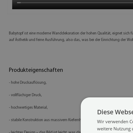
Babytopf ist eine moderne Wanddekoration der hohen Qualität, eignet sich
auf Ästhetik und feine Ausführung, also das, was bei der Einrichtung der W
Produkteigenschaften
- hohe Druckauflösung,
- vollflächiger Druck,
- hochwertiges Material,
Diese Webse
- stabile Konstruktion aus massivem Kiefernholz (2 cm),
Wir verwenden Co
weitere Nutzung 
- leichtes Design – das Bild ist leicht, was das Aufhängen und Transportieren