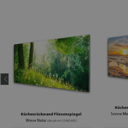
Küchen
Sonne Me
Küchenrückwand Fliesenspiegel
Wiese Natur
(#pl-pk-nn-52445445)