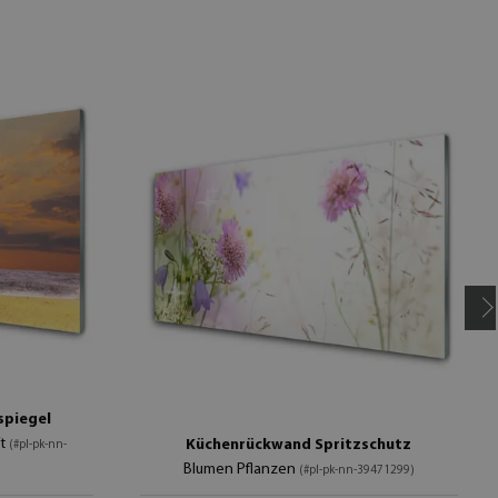
spiegel
ft
Küchenrückwand Spritzschutz
(#pl-pk-nn-
Blumen Pflanzen
(#pl-pk-nn-39471299)