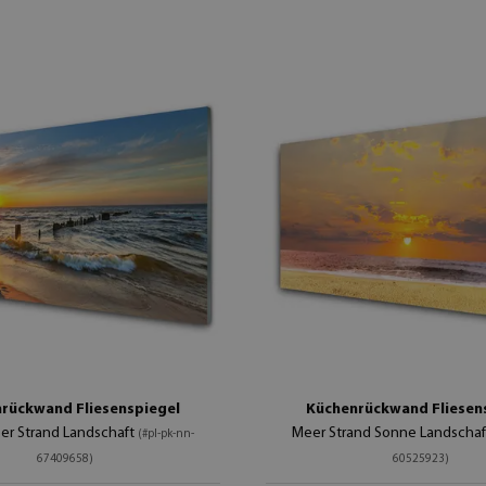
rückwand Fliesenspiegel
Küchenrückwand Fliesen
er Strand Landschaft
Meer Strand Sonne Landscha
(#pl-pk-nn-
67409658)
60525923)