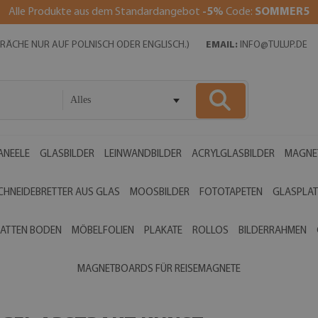
Alle Produkte aus dem Standardangebot
-5%
Code:
SOMMER5
SPRÄCHE NUR AUF POLNISCH ODER ENGLISCH.)
EMAIL:
INFO@TULUP.DE
Alles
ANEELE
GLASBILDER
LEINWANDBILDER
ACRYLGLASBILDER
MAGNE
CHNEIDEBRETTER AUS GLAS
MOOSBILDER
FOTOTAPETEN
GLASPLAT
ATTEN BODEN
MÖBELFOLIEN
PLAKATE
ROLLOS
BILDERRAHMEN
MAGNETBOARDS FÜR REISEMAGNETE