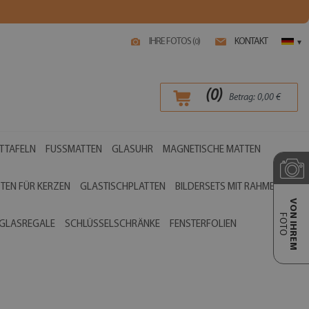
IHRE FOTOS (
)
KONTAKT
0
▾
(
0
)
Betrag:
0,00
€
TTAFELN
FUSSMATTEN
GLASUHR
MAGNETISCHE MATTEN
TEN FÜR KERZEN
GLASTISCHPLATTEN
BILDERSETS MIT RAHMEN
VON IHREM
FOTO
GLASREGALE
SCHLÜSSELSCHRÄNKE
FENSTERFOLIEN