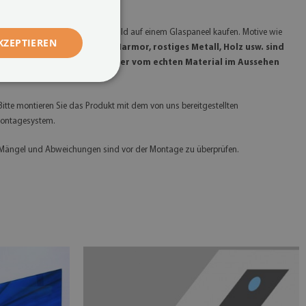
ieferzeit verlängern können.
 Bitte beachten Sie, dass Sie ein Bild auf einem Glaspaneel kaufen. Motive wie
KZEPTIEREN
litzer, Gold, Silber, Beton, Marmor, rostiges Metall, Holz usw. sind
ufgedruckt und können daher vom echten Material im Aussehen
bweichen.
 Bitte montieren Sie das Produkt mit dem von uns bereitgestellten
ontagesystem.
 Mängel und Abweichungen sind vor der Montage zu überprüfen.