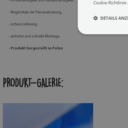
- UV-Beständigkeit und Farbbeständigkeit,
Cookie-Richtlinie
- Möglichkeit der Personalisierung,
DETAILS ANZ
- sichere Lieferung,
- einfache und schnelle Montage,
-
Produkt hergestellt in Polen
PRODUKT-GALERIE: