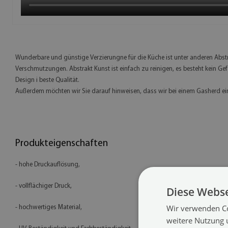
Wunderbare und günstige Verzierungne für die Küche ist unter anderen Abstr
Verschmutzungen. Abstrakt Kunst ist einfach zu reinigen, es besteht kein Ge
Design i beste Qualität.
Außerdem möchten wir Sie darauf hinweisen, dass wir bei einem Gasherd e
Produkteigenschaften
- hohe Druckauflösung,
- vollflächiger Druck,
Diese Webse
Wir verwenden Co
- hochwertiges Material,
weitere Nutzung 