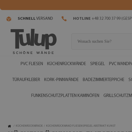
SCHNELL
VERSAND
HOTLINE
+48 32 700 37 99 (GE
PVC FLIESEN
KÜCHENRÜCKWÄNDE
SPIEGEL
PVC WANDP
TÜRAUFKLEBER
KORK-PINNWÄNDE
BADEZIMMERTEPPICHE
S
FUNKENSCHUTZPLATTEN KAMINÖFEN
GRILLSCHUTZM
/
KÜCHENRÜCKWÄNDE
/
KÜCHENRÜCKWAND FLIESENSPIEGEL ABSTRAKT KUNST