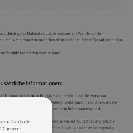
, und durch gutes Material schütz es wirksam die Wände vor den
sucht, wählt man den originellen Abstrakt Kunst. Setzen Sie auf originellen
 dem Produkt beschädigt werden kann.
usätzliche Informationen:
 Die Farbtöne des fertigen Produkts können leicht von der Vorschau
bweichen – je nach Monitorkalibrierung, Druckmaschine und verwendetem
intentyp. Kleine Farbunterschiede sind kein Reklamationsgrund.
sern. Durch die
 Durch unsere eigene Produktion können wir auf Wunsch auch grafische
äß unserer
nderungen vornehmen. Bitte beachten Sie, dass solche Änderungen die