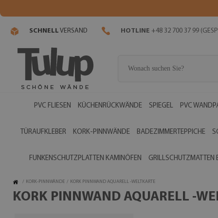
SCHNELL
VERSAND
HOTLINE
+48 32 700 37 99 (GE
PVC FLIESEN
KÜCHENRÜCKWÄNDE
SPIEGEL
PVC WANDP
TÜRAUFKLEBER
KORK-PINNWÄNDE
BADEZIMMERTEPPICHE
S
FUNKENSCHUTZPLATTEN KAMINÖFEN
GRILLSCHUTZMATTEN
/
KORK-PINNWÄNDE
/
KORK PINNWAND AQUARELL -WELTKARTE
KORK PINNWAND AQUARELL -WE