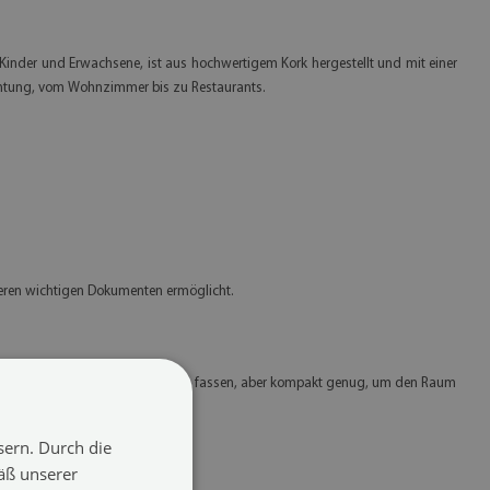
r Kinder und Erwachsene, ist aus hochwertigem Kork hergestellt und mit einer
ichtung, vom Wohnzimmer bis zu Restaurants.
deren wichtigen Dokumenten ermöglicht.
 groß genug, um wichtige Daten zu fassen, aber kompakt genug, um den Raum
sern. Durch die
äß unserer