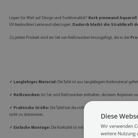
Legen Sie Wert auf Design und Funktionalität?
Kork pinnwand
Aquarell
UV-bedruckten Leinwand überzogen.
Dadurch bleibt die Strahlkraft d
Zu jedem Produkt wird ein Set von Reißzwecken hinzugefügt, die in der
Pro
✓ Langlebiges Material:
Die Tafel ist aus langlebigem Korkmaterial gef
✓ Reißzwecken:
Im Set sind Reißzwecken enthalten, die beim Anpinnen vo
✓ Praktische Größe:
Die Tafel hat die richtigen Abmessungen, um wicht
Diese Webse
nicht zu dominieren.
Wir verwenden Co
✓ Einfache Montage:
Die Korktafel ist mit einem Metallaufhänger ausgesta
weitere Nutzung 