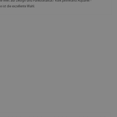
ie Wert auf Design und Funktionalität? Kork pinnwand Aquarell -
e ist die exzellente Wahl.