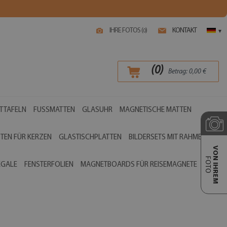
IHRE FOTOS (
)
KONTAKT
0
▾
(
0
)
Betrag:
0,00
€
TTAFELN
FUSSMATTEN
GLASUHR
MAGNETISCHE MATTEN
TEN FÜR KERZEN
GLASTISCHPLATTEN
BILDERSETS MIT RAHMEN
VON IHREM
FOTO
EGALE
FENSTERFOLIEN
MAGNETBOARDS FÜR REISEMAGNETE