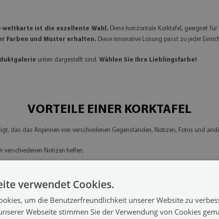
 -weltkarte
ist die exzellente Wahl.
Diese horizontale Korktafel, geeignet fü
er Farben und Muster erhalten.
Diese innovative Lösung passt zu jeder Einr
duktgalerie
unten dargestellt sind.
Wählen Sie Ihre Lieblingsfarbe!
VORTEILE EINER KORKTAFEL
ertigt, das das Anpinnen von verschiedenen Gegenständen, Notizen, Fotos und an
n verschiedenen Notizen helfen.
ige Informationen unterzubringen, ohne zu viel Wandfläche einzunehmen. Sie ist
ite verwendet Cookies.
okies, um die Benutzerfreundlichkeit unserer Website zu verbes
ttet, der die Befestigung an der Wand erleichtert.
unserer Webseite stimmen Sie der Verwendung von Cookies gem