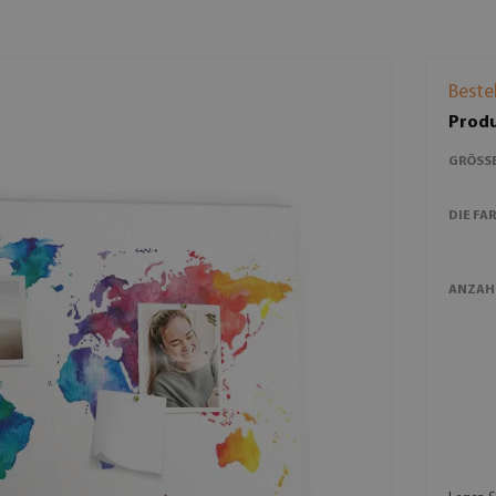
Beste
Produ
GRÖSSE
DIE FAR
ANZAH