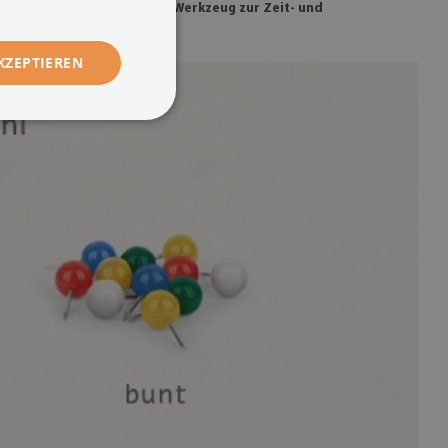
Sie ist ein ausgezeichnetes Werkzeug zur Zeit- und
KZEPTIEREN