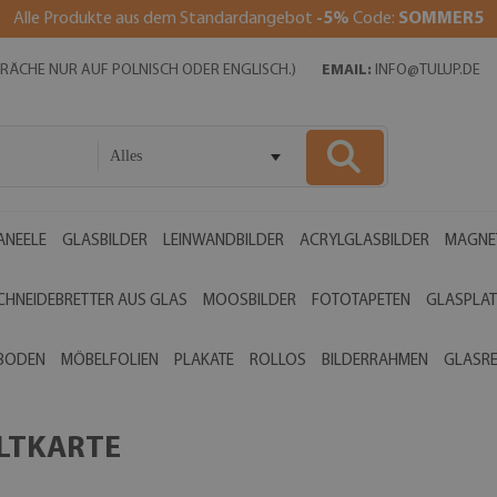
Alle Produkte aus dem Standardangebot
-5%
Code:
SOMMER5
SPRÄCHE NUR AUF POLNISCH ODER ENGLISCH.)
EMAIL:
INFO@TULUP.DE
Alles
ANEELE
GLASBILDER
LEINWANDBILDER
ACRYLGLASBILDER
MAGNE
CHNEIDEBRETTER AUS GLAS
MOOSBILDER
FOTOTAPETEN
GLASPLAT
 BODEN
MÖBELFOLIEN
PLAKATE
ROLLOS
BILDERRAHMEN
GLASR
LTKARTE