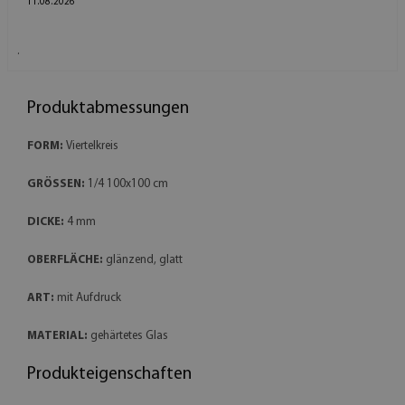
11.08.2026
.
Produktabmessungen
FORM:
Viertelkreis
GRÖSSEN:
1/4 100x100 cm
DICKE:
4 mm
OBERFLÄCHE:
glänzend, glatt
ART:
mit Aufdruck
MATERIAL:
gehärtetes Glas
Produkteigenschaften