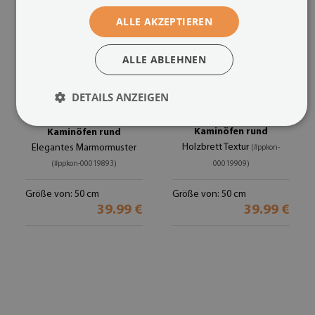
ALLE AKZEPTIEREN
ALLE ABLEHNEN
DETAILS ANZEIGEN
Vorlegeplatte für
Glasplatte für
Kaminöfen rund
Kaminöfen rund
Holzbrett Textur
Elegantes Marmormuster
(#ppkon-
(#ppkon-00019893)
00019909)
Größe von: 50 cm
Größe von: 50 cm
39.99 €
39.99 €