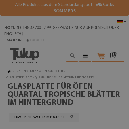
Alle Produkte aus dem Standardangebot
-5%
Code:
SOMMER5
▾
HOTLINE
+48 32 700 37 99 (GESPRÄCHE NUR AUF POLNISCH ODER
ENGLISCH.)
EMAIL:
INFO@TULUP.DE
(
0
)
/
FUNKENSCHUTZPLATTEN KAMINÖFEN
/
GLASPLATTE FÜR ÖFEN QUARTAL TROPISCHE BLÄTTER IM HINTERGRUND
GLASPLATTE FÜR ÖFEN
QUARTAL TROPISCHE BLÄTTER
IM HINTERGRUND
FRAGEN SIE NACH DEM PRODUKT