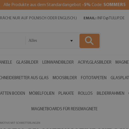
Alle Produkte aus dem Standardangebot
-5%
Code:
SOMMER5
SPRÄCHE NUR AUF POLNISCH ODER ENGLISCH.)
EMAIL:
INFO@TULUP.DE
Alles
ANEELE
GLASBILDER
LEINWANDBILDER
ACRYLGLASBILDER
MAGNE
CHNEIDEBRETTER AUS GLAS
MOOSBILDER
FOTOTAPETEN
GLASPLAT
ATTEN BODEN
MÖBELFOLIEN
PLAKATE
ROLLOS
BILDERRAHMEN
MAGNETBOARDS FÜR REISEMAGNETE
NMOTIVE MIT SCHMETTERLINGEN