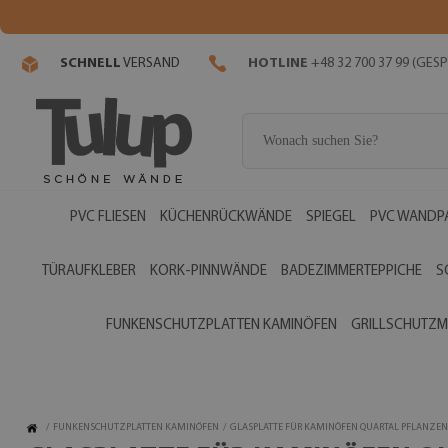
SCHNELL
VERSAND
HOTLINE
+48 32 700 37 99 (GE
PVC FLIESEN
KÜCHENRÜCKWÄNDE
SPIEGEL
PVC WANDP
TÜRAUFKLEBER
KORK-PINNWÄNDE
BADEZIMMERTEPPICHE
S
FUNKENSCHUTZPLATTEN KAMINÖFEN
GRILLSCHUTZM
/
FUNKENSCHUTZPLATTEN KAMINÖFEN
/
GLASPLATTE FÜR KAMINÖFEN QUARTAL PFLANZE