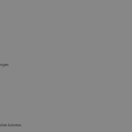
ungen
achen könnten.