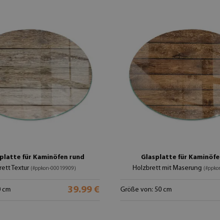
platte für Kaminöfen rund
Glasplatte für Kaminöfe
rett Textur
Holzbrett mit Maserung
(#ppkon-00019909)
(#ppko
39.99 €
0 cm
Größe von: 50 cm