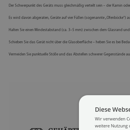
Der Schwerpunkt des Geräts muss gleichmäßig verteilt sein – der Kamin oder
Es wird davon abgeraten, Geräte auf vier Füßen (sogenannte „Ofenböcke“) au
Halten Sie einen Mindestabstand (ca. 3–5 mm) zwischen dem Glasrand und 
Schieben Sie das Gerät nicht über die Glasoberfläche – heben Sie es bei Bedar
Vermeiden Sie punktuelle Stöße und das Abstellen schwerer Gegenstände auf e
Diese Webse
Wir verwenden Co
weitere Nutzung 