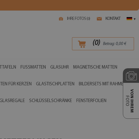
IHRE FOTOS (
)
KONTAKT
0
▾
(
0
)
Betrag:
0,00
€
TTAFELN
FUSSMATTEN
GLASUHR
MAGNETISCHE MATTEN
TEN FÜR KERZEN
GLASTISCHPLATTEN
BILDERSETS MIT RAHMEN
VON IHREM
FOTO
GLASREGALE
SCHLÜSSELSCHRÄNKE
FENSTERFOLIEN