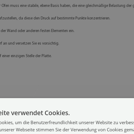
 Ofen muss eine stabile, ebene Basis haben, die eine gleichmäßige Belastung der 
fzustellen, da diese den Druck auf bestimmte Punkte konzentrieren.
der Wand oder anderen festen Elementen ein.
f an und versetzen Sie es vorsichtig.
iner einzigen Stelle der Platte.
ite verwendet Cookies.
okies, um die Benutzerfreundlichkeit unserer Website zu verbes
unserer Webseite stimmen Sie der Verwendung von Cookies gem