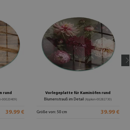
n rund
Vorlegeplatte für Kaminöfen rund
Blumenstrauß im Detail
n-00020409)
(#ppkon-00282730)
39.99 €
39.99 €
Größe von: 50 cm