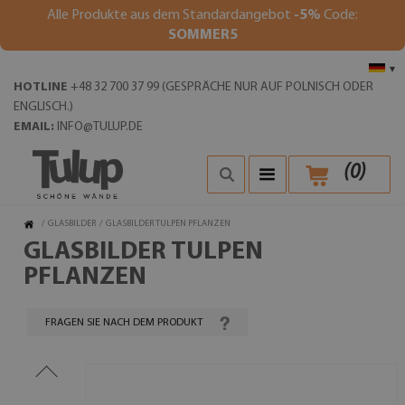
Alle Produkte aus dem Standardangebot
-5%
Code:
SOMMER5
▾
HOTLINE
+48 32 700 37 99 (GESPRÄCHE NUR AUF POLNISCH ODER
ENGLISCH.)
EMAIL:
INFO@TULUP.DE
(
0
)
/
GLASBILDER
/
GLASBILDER TULPEN PFLANZEN
GLASBILDER TULPEN
PFLANZEN
FRAGEN SIE NACH DEM PRODUKT