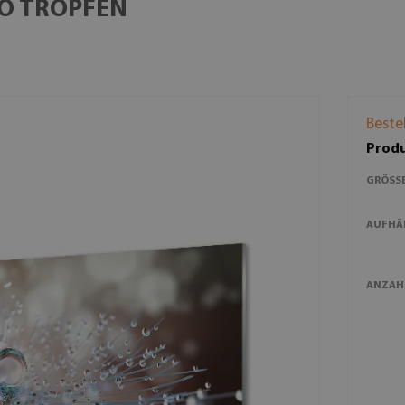
O TROPFEN
Beste
Produ
GRÖSSE
AUFHÄ
ANZAH