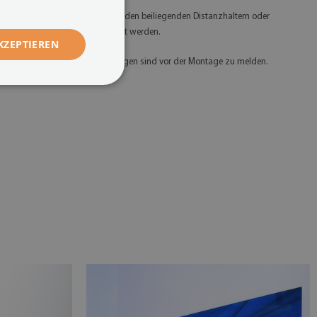
 Glasbilder sollten am besten mit den beiliegenden Distanzhaltern oder
peziellem Montageband befestigt werden.
KZEPTIEREN
 Etwaige Mängel und Abweichungen sind vor der Montage zu melden.