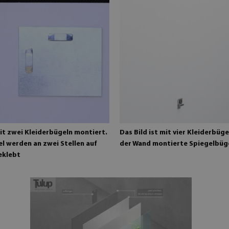
it zwei Kleiderbügeln montiert.
Das Bild ist mit vier Kleiderbüg
l werden an zwei Stellen auf
der Wand montierte Spiegelbüg
eklebt