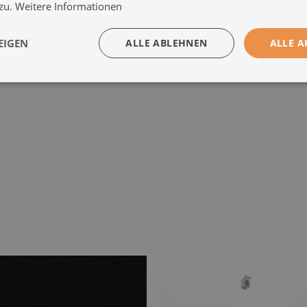
 zu.
Weitere Informationen
Montagesystem:
Distanzhalter oder Montageband
-
s
EIGEN
ALLE ABLEHNEN
ALLE A
-