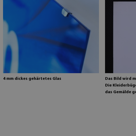
4 mm dickes gehärtetes Glas
Das Bild wird m
Die Kleiderbüge
das Gemälde g