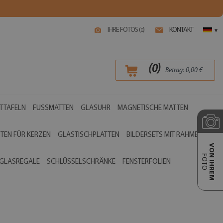
IHRE FOTOS (
)
KONTAKT
0
▾
(
0
)
Betrag:
0,00
€
TTAFELN
FUSSMATTEN
GLASUHR
MAGNETISCHE MATTEN
TEN FÜR KERZEN
GLASTISCHPLATTEN
BILDERSETS MIT RAHMEN
VON IHREM
FOTO
GLASREGALE
SCHLÜSSELSCHRÄNKE
FENSTERFOLIEN