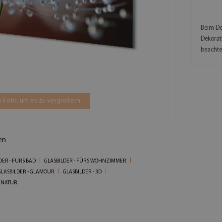
Beim De
Dekorat
beachte
 Foto, um es zu vergrößern
en
DER - FÜRS BAD
GLASBILDER - FÜRS WOHNZIMMER
GLASBILDER - GLAMOUR
GLASBILDER - 3D
- NATUR