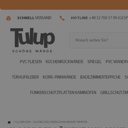
SCHNELL
VERSAND
HOTLINE
+48 32 700 37 99 (GE
PVC FLIESEN
KÜCHENRÜCKWÄNDE
SPIEGEL
PVC WANDP
TÜRAUFKLEBER
KORK-PINNWÄNDE
BADEZIMMERTEPPICHE
S
FUNKENSCHUTZPLATTEN KAMINÖFEN
GRILLSCHUTZM
/
GLASBILDER
/
GLASBILDER LÖWENZAHN-MAKRO TROPFEN