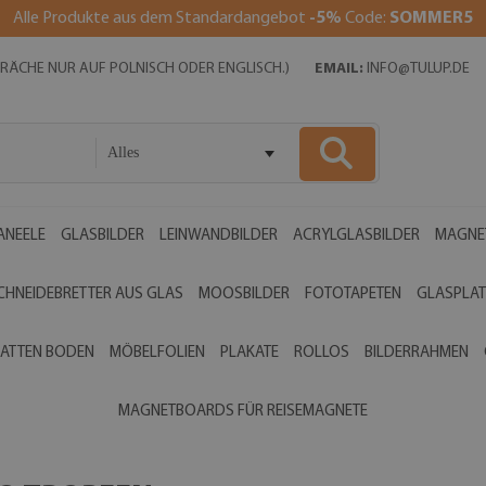
Alle Produkte aus dem Standardangebot
-5%
Code:
SOMMER5
SPRÄCHE NUR AUF POLNISCH ODER ENGLISCH.)
EMAIL:
INFO@TULUP.DE
Alles
ANEELE
GLASBILDER
LEINWANDBILDER
ACRYLGLASBILDER
MAGNE
CHNEIDEBRETTER AUS GLAS
MOOSBILDER
FOTOTAPETEN
GLASPLAT
ATTEN BODEN
MÖBELFOLIEN
PLAKATE
ROLLOS
BILDERRAHMEN
MAGNETBOARDS FÜR REISEMAGNETE