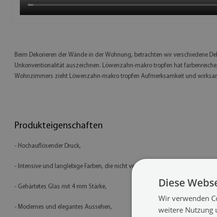
Beim Dekorieren der Wände in der Wohnung, betrachten wir verschiedene Dek
Unkonventionalität auszeichnen. Löwenzahn-makro tropfen hat farbenreiche,
Wohnzimmers zieht Löwenzahn-makro tropfen Aufmerksamkeit und wirksam 
Produkteigenschaften
- Hochauflösender Druck,
- Intensive und langlebige Farben, die nicht verblassen,
Diese Webse
- Gehärtetes Glas mit 4 mm Stärke,
Wir verwenden Co
- Modernes und elegantes Aussehen,
weitere Nutzung 