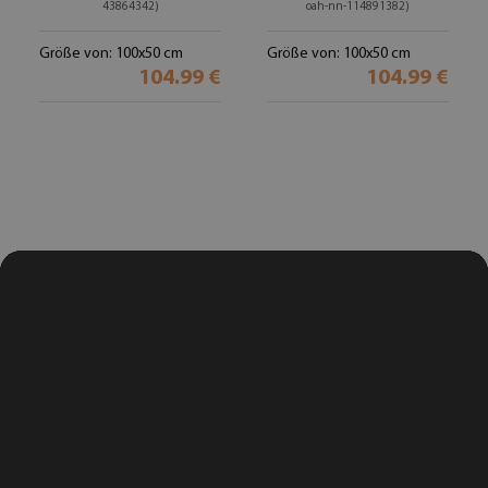
43864342)
oah-nn-114891382)
Größe von: 100x50 cm
Größe von: 100x50 cm
104.99 €
104.99 €