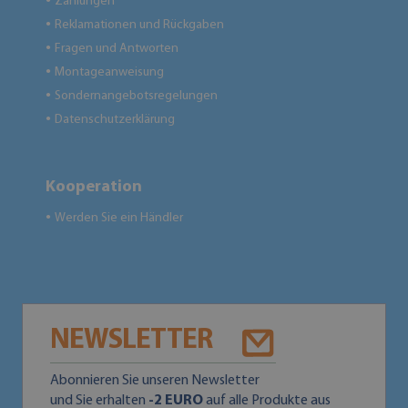
Zahlungen
●
Reklamationen und Rückgaben
●
Fragen und Antworten
●
Montageanweisung
●
Sondernangebotsregelungen
●
Datenschutzerklärung
●
Kooperation
Werden Sie ein Händler
●
NEWSLETTER
Abonnieren Sie unseren Newsletter
und Sie erhalten
-2 EURO
auf alle Produkte aus