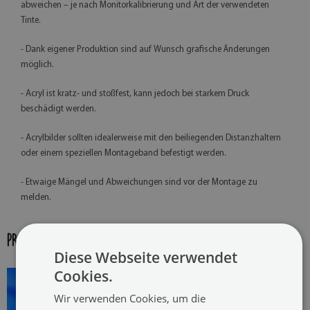
abweichen – je nach Monitorkalibrierung und Art der verwendeten
Tinte.
- Dank eigener Produktion sind auf Wunsch grafische Änderungen
möglich.
- Acryl ist kratz- und stoßfest, kann jedoch bei starkem Druck
beschädigt werden.
- Acrylbilder sollten idealerweise mit den beiliegenden Distanzhaltern
oder einem speziellen Montageband befestigt werden.
- Etwaige Mängel und Abweichungen sind vor der Montage zu
melden.
PRODUKT-GALERIE:
Diese Webseite verwendet
Cookies.
Wir verwenden Cookies, um die