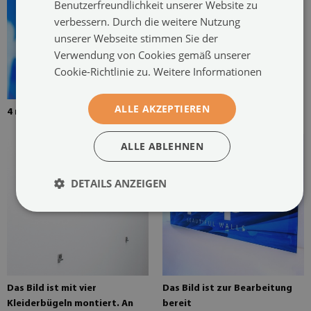
Benutzerfreundlichkeit unserer Website zu
verbessern. Durch die weitere Nutzung
Das Bild wird mit zwei
unserer Webseite stimmen Sie der
Kleiderbügeln montiert. Die
Verwendung von Cookies gemäß unserer
Kleiderbügel werden an zwei
Cookie-Richtlinie zu.
Weitere Informationen
Stellen auf das Gemälde
geklebt
ALLE AKZEPTIEREN
4 mm dickes gehärtetes Glas
ALLE ABLEHNEN
DETAILS ANZEIGEN
Das Bild ist mit vier
Das Bild ist zur Bearbeitung
Kleiderbügeln montiert. An
bereit