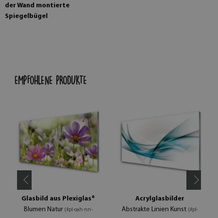
der Wand montierte
Spiegelbügel
EMPFOHLENE PRODUKTE
Glasbild aus Plexiglas®
Acrylglasbilder
Blumen Natur
Abstrakte Linien Kunst
(#pl-oah-nn-
(#pl-