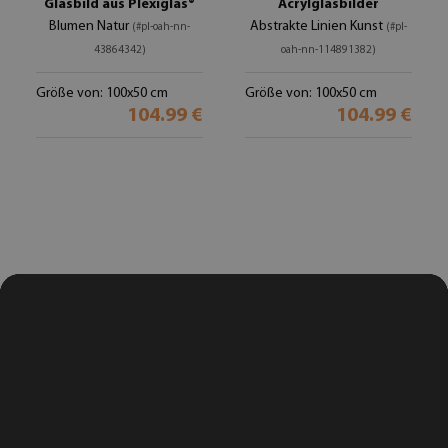
Glasbild aus Plexiglas®
Acrylglasbilder
Blumen Natur
Abstrakte Linien Kunst
(#pl-oah-nn-
(#pl-
43864342)
oah-nn-114891382)
Größe von: 100x50 cm
Größe von: 100x50 cm
104.99 €
104.99 €