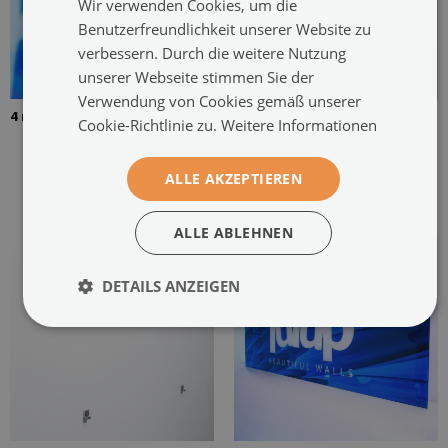
Wir verwenden Cookies, um die
Benutzerfreundlichkeit unserer Website zu
verbessern. Durch die weitere Nutzung
unserer Webseite stimmen Sie der
Verwendung von Cookies gemäß unserer
4 mm dickes gehärtetes Glas
Das Bild wird mit zwei
Cookie-Richtlinie zu.
Weitere Informationen
Kleiderbügeln montiert. Die
Kleiderbügel werden an zwei
ALLE AKZEPTIEREN
Stellen auf das Gemälde
geklebt
ALLE ABLEHNEN
DETAILS ANZEIGEN