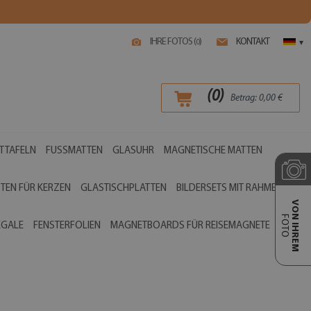
IHRE FOTOS (
)
KONTAKT
0
▾
(
0
)
Betrag:
0,00
€
TTAFELN
FUSSMATTEN
GLASUHR
MAGNETISCHE MATTEN
TEN FÜR KERZEN
GLASTISCHPLATTEN
BILDERSETS MIT RAHMEN
VON IHREM
FOTO
EGALE
FENSTERFOLIEN
MAGNETBOARDS FÜR REISEMAGNETE