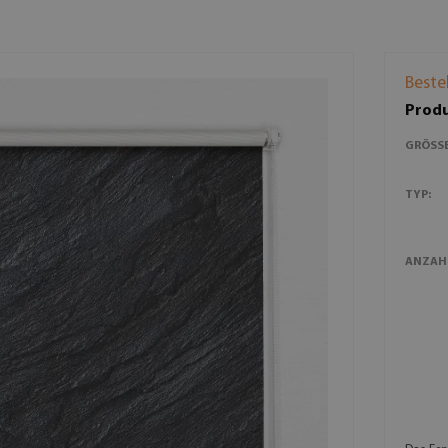
Beste
Produ
GRÖSSE
TYP:
ANZAH