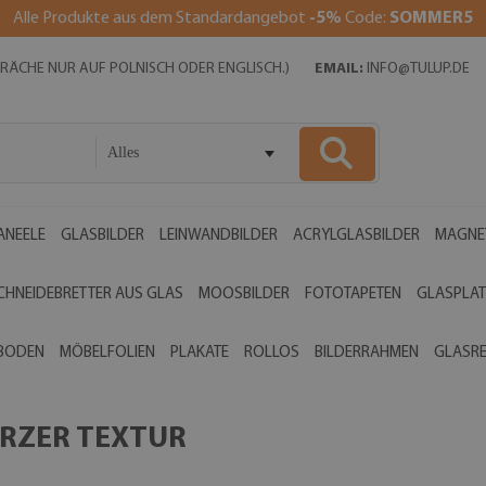
Alle Produkte aus dem Standardangebot
-5%
Code:
SOMMER5
SPRÄCHE NUR AUF POLNISCH ODER ENGLISCH.)
EMAIL:
INFO@TULUP.DE
Alles
ANEELE
GLASBILDER
LEINWANDBILDER
ACRYLGLASBILDER
MAGNE
CHNEIDEBRETTER AUS GLAS
MOOSBILDER
FOTOTAPETEN
GLASPLAT
 BODEN
MÖBELFOLIEN
PLAKATE
ROLLOS
BILDERRAHMEN
GLASR
ARZER TEXTUR