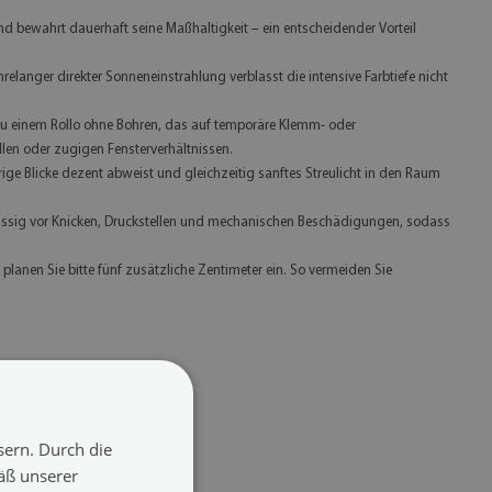
nd bewahrt dauerhaft seine Maßhaltigkeit – ein entscheidender Vorteil
elanger direkter Sonneneinstrahlung verblasst die intensive Farbtiefe nicht
 zu einem Rollo ohne Bohren, das auf temporäre Klemm- oder
len oder zugigen Fensterverhältnissen.
rige Blicke dezent abweist und gleichzeitig sanftes Streulicht in den Raum
erlässig vor Knicken, Druckstellen und mechanischen Beschädigungen, sodass
lanen Sie bitte fünf zusätzliche Zentimeter ein. So vermeiden Sie
Verpackung
❯
sern. Durch die
äß unserer