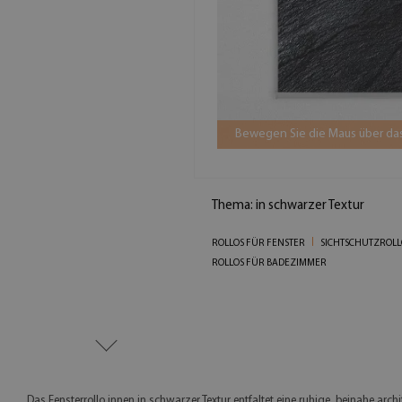
Bewegen Sie die Maus über das
Thema: in schwarzer Textur
ROLLOS FÜR FENSTER
SICHTSCHUTZROLL
ROLLOS FÜR BADEZIMMER
Das Fensterrollo innen in schwarzer Textur entfaltet eine ruhige, beinahe arc