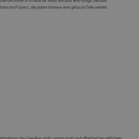
terrollo innen in schwarzer Textur entfaltet eine ruhige, beinahe
tonische Präsenz, die jedem Interieur eine gefasste Tiefe verleiht.
rze Farbgebung des Gewebes wirkt samtig-matt und offenbart bei seitlichem