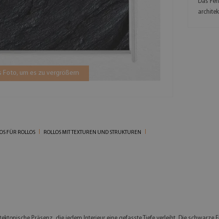
Das Fens
architek
 Foto, um es zu vergrößern
OS FÜR ROLLOS
ROLLOS MIT TEXTUREN UND STRUKTUREN
hitektonische Präsenz, die jedem Interieur eine gefasste Tiefe verleiht. Die schwa