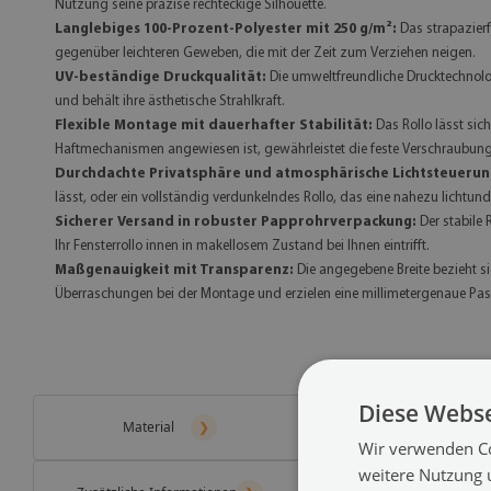
Nutzung seine präzise rechteckige Silhouette.
Langlebiges 100-Prozent-Polyester mit 250 g/m²:
Das strapazierf
gegenüber leichteren Geweben, die mit der Zeit zum Verziehen neigen.
UV-beständige Druckqualität:
Die umweltfreundliche Drucktechnologi
und behält ihre ästhetische Strahlkraft.
Flexible Montage mit dauerhafter Stabilität:
Das Rollo lässt sic
Haftmechanismen angewiesen ist, gewährleistet die feste Verschraubung e
Durchdachte Privatsphäre und atmosphärische Lichtsteuerun
lässt, oder ein vollständig verdunkelndes Rollo, das eine nahezu lichtu
Sicherer Versand in robuster Papprohrverpackung:
Der stabile 
Ihr Fensterrollo innen in makellosem Zustand bei Ihnen eintrifft.
Maßgenauigkeit mit Transparenz:
Die angegebene Breite bezieht si
Überraschungen bei der Montage und erzielen eine millimetergenaue Pass
Diese Webse
Material
❯
Lichtdurchlässiges R
Wir verwenden Co
weitere Nutzung 