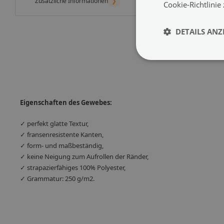
Zusätzliche Informationen
❯
Cookie-Richtlinie
DETAILS ANZ
Eigenschaften des Gewebes:
✓ perfekt glatte Textur,
✓ fransenresistente Kanten,
✓ form- und maßbeständig,
✓ keine Neigung zum Aufrollen der Ränder,
✓ strapazierfähiges 100% Polyester,
✓ Grammatur: 250 g/m2.