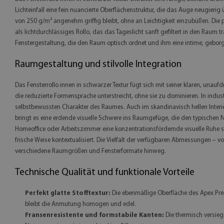
Lichteinfall eine fein nuancierte Oberflächenstruktur, die das Auge neugierig
von 250 g/m² angenehm griffig bleibt, ohne an Leichtigkeit einzubüßen. Die 
als lichtdurchlässiges Rollo, das das Tageslicht sanft gefiltert in den Raum
Fenstergestaltung, die den Raum optisch ordnet und ihm eine intime, gebo
Raumgestaltung und stilvolle Integration
Das Fensterrollo innen in schwarzer Textur fügt sich mit seiner klaren, unauf
die reduzierte Formensprache unterstreicht, ohne sie zu dominieren. In ind
selbstbewussten Charakter des Raumes. Auch im skandinavisch hellen Interieu
bringt es eine erdende visuelle Schwere ins Raumgefüge, die den typischen N
Homeoffice oder Arbeitszimmer eine konzentrationsfördernde visuelle Ruhe sti
frische Weise kontextualisiert. Die Vielfalt der verfügbaren Abmessungen –
verschiedene Raumgrößen und Fensterformate hinweg.
Technische Qualität und funktionale Vorteile
Perfekt glatte Stofftextur:
Die ebenmäßige Oberfläche des Apex Premiu
bleibt die Anmutung homogen und edel.
Fransenresistente und formstabile Kanten:
Die thermisch versieg