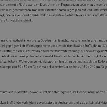
 über die textile Fläche wandern lässt. Unter den Fingerspitzen spürt man die perfe
präzise zugeschnittenen, fransenresistenten Kanten liegen plan auf und unterstre
 trägt, oder als vollständig verdunkelnde Variante – die tiefschwarze Textur schaff
rgene Atmosphäre schenkt.
dringlichen Ästhetik in ein breites Spektrum an Einrichtungsstilen ein. In einem mo
ustriell geprägten Loft-Wohnungen korrespondiert die tiefschwarze Stoffbahn mit 
r entfaltet dieses Fensterrollo eine bemerkenswerte Wirkung: Als bewusst gesetzter
ordic-Look um eine portionierte Dramatik bereichert. Im Schlafzimmer sorgt die s
ftet. Selbst in Wohnräumen mit klassischem Einschlag behauptet sich das Rollo als
 von kompakten 50 x 50 cm für schmale Nischenfenster bis hin zu 150 x 240 cm für
m Textile-Gewebes gewährleistet eine störungsfreie Optik ohne unerwünschte Spiege
elten Stoffränder verhindern zuverlässig das Ausfransen und zeigen keinerlei Neigu