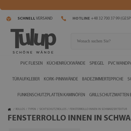
SCHNELL
VERSAND
HOTLINE
+48 32 700 37 99 (GE
PVC FLIESEN
KÜCHENRÜCKWÄNDE
SPIEGEL
PVC WANDP
TÜRAUFKLEBER
KORK-PINNWÄNDE
BADEZIMMERTEPPICHE
S
FUNKENSCHUTZPLATTEN KAMINÖFEN
GRILLSCHUTZMATTEN
/
ROLLOS
/
TYPEN
/
SICHTSCHUTZROLLOS
/
FENSTERROLLO INNEN IN SCHWARZER TEXTUR
FENSTERROLLO INNEN IN SCHW