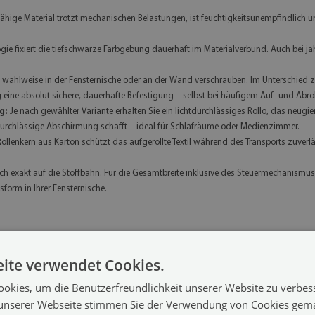
ähige Material trotzt mechanischen Belastungen, ist feuchtigkeitsunempfindlich u
e fixiert die tiefschwarze Farbgebung dauerhaft im Materialverbund. Auch bei jahr
h wahlweise in der Fensternische oder an der Wand verschrauben. Im Unterschied
ine absolut sichere, dauerhafte Befestigung – selbst bei häufigem Auf- und Abrol
g:
Je nach gewählter Variante erhalten Sie ein lichtdurchlässiges Rollo, das neugie
ndurchlässige Abschirmung schafft – ideal für Schlafräume oder Medienzimmer.
Rollenkern aus Karton schützt das aufgerollte Textil während des Transports zuv
ch exakt auf die Stoffbahn. Für die Gesamtbreite inklusive des Steuermechanismus p
form in Ihrer Fensternische.
ite verwendet Cookies.
ollo
❯
Verdunkelungsrollo
❯
okies, um die Benutzerfreundlichkeit unserer Website zu verbes
unserer Webseite stimmen Sie der Verwendung von Cookies gem