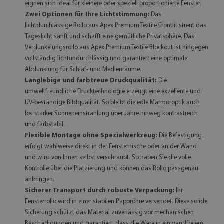
eignen sich ideal für kleinere oder speziell proportionierte Fenster.
Zwei Optionen für Ihre Lichtstimmung:
Das
lichtdurchlässige Rollo aus Apex Premium Textile Frontlit streut das
Tageslicht sanft und schafft eine gemütliche Privatsphäre. Das
Verdunkelungsrollo aus Apex Premium Textile Blockout ist hingegen
vollständig lichtundurchlässig und garantiert eine optimale
Abdunklung für Schlaf- und Medienräume.
Langlebige und farbtreue Druckqualität:
Die
umweltfreundliche Drucktechnologie erzeugt eine exzellente und
UV-beständige Bildqualität. So bleibt die edle Marmoroptik auch
bei starker Sonneneinstrahlung über Jahre hinweg kontrastreich
und farbstabil.
Flexible Montage ohne Spezialwerkzeug:
Die Befestigung
erfolgt wahlweise direkt in der Fensternische oder an der Wand
und wird von Ihnen selbst verschraubt. So haben Sie die volle
Kontrolle über die Platzierung und können das Rollo passgenau
anbringen.
Sicherer Transport durch robuste Verpackung:
Ihr
Fensterrollo wird in einer stabilen Pappröhre versendet. Diese solide
Sicherung schützt das Material zuverlässig vor mechanischen
Beschädigungen und garantiert, dass die Ware in einwandfreiem