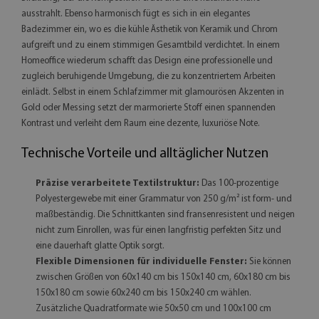
ausstrahlt. Ebenso harmonisch fügt es sich in ein elegantes
Badezimmer ein, wo es die kühle Ästhetik von Keramik und Chrom
aufgreift und zu einem stimmigen Gesamtbild verdichtet. In einem
Homeoffice wiederum schafft das Design eine professionelle und
zugleich beruhigende Umgebung, die zu konzentriertem Arbeiten
einlädt. Selbst in einem Schlafzimmer mit glamourösen Akzenten in
Gold oder Messing setzt der marmorierte Stoff einen spannenden
Kontrast und verleiht dem Raum eine dezente, luxuriöse Note.
Technische Vorteile und alltäglicher Nutzen
Präzise verarbeitete Textilstruktur:
Das 100-prozentige
Polyestergewebe mit einer Grammatur von 250 g/m² ist form- und
maßbeständig. Die Schnittkanten sind fransenresistent und neigen
nicht zum Einrollen, was für einen langfristig perfekten Sitz und
eine dauerhaft glatte Optik sorgt.
Flexible Dimensionen für individuelle Fenster:
Sie können
zwischen Größen von 60x140 cm bis 150x140 cm, 60x180 cm bis
150x180 cm sowie 60x240 cm bis 150x240 cm wählen.
Zusätzliche Quadratformate wie 50x50 cm und 100x100 cm