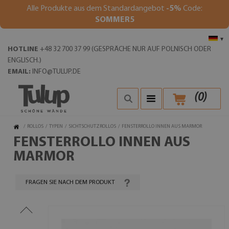
Alle Produkte aus dem Standardangebot
-5%
Code:
SOMMER5
▾
HOTLINE
+48 32 700 37 99 (GESPRÄCHE NUR AUF POLNISCH ODER
ENGLISCH.)
EMAIL:
INFO@TULUP.DE
(
0
)
/
ROLLOS
/
TYPEN
/
SICHTSCHUTZROLLOS
/
FENSTERROLLO INNEN AUS MARMOR
FENSTERROLLO INNEN AUS
MARMOR
FRAGEN SIE NACH DEM PRODUKT