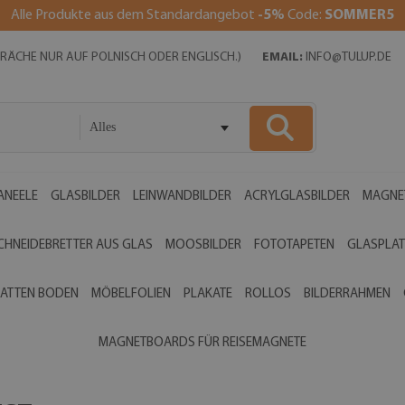
Alle Produkte aus dem Standardangebot
-5%
Code:
SOMMER5
SPRÄCHE NUR AUF POLNISCH ODER ENGLISCH.)
EMAIL:
INFO@TULUP.DE
Alles
ANEELE
GLASBILDER
LEINWANDBILDER
ACRYLGLASBILDER
MAGNE
CHNEIDEBRETTER AUS GLAS
MOOSBILDER
FOTOTAPETEN
GLASPLAT
ATTEN BODEN
MÖBELFOLIEN
PLAKATE
ROLLOS
BILDERRAHMEN
MAGNETBOARDS FÜR REISEMAGNETE