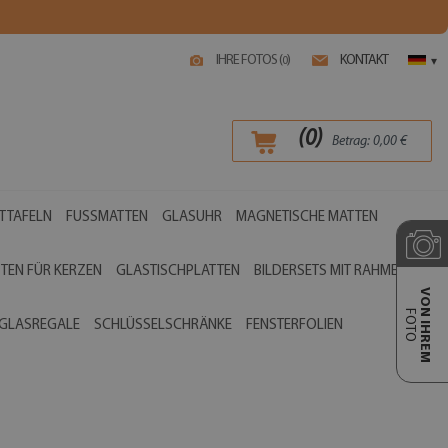
IHRE FOTOS (
)
KONTAKT
0
▾
(
0
)
Betrag:
0,00
€
TTAFELN
FUSSMATTEN
GLASUHR
MAGNETISCHE MATTEN
TEN FÜR KERZEN
GLASTISCHPLATTEN
BILDERSETS MIT RAHMEN
VON IHREM
FOTO
GLASREGALE
SCHLÜSSELSCHRÄNKE
FENSTERFOLIEN