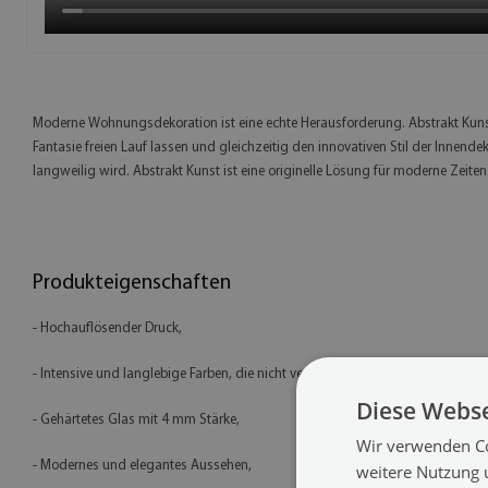
Moderne Wohnungsdekoration ist eine echte Herausforderung. Abstrakt Kunst is
Fantasie freien Lauf lassen und gleichzeitig den innovativen Stil der Innende
langweilig wird. Abstrakt Kunst ist eine originelle Lösung für moderne Zeiten
Produkteigenschaften
- Hochauflösender Druck,
- Intensive und langlebige Farben, die nicht verblassen,
Diese Webse
- Gehärtetes Glas mit 4 mm Stärke,
Wir verwenden Co
- Modernes und elegantes Aussehen,
weitere Nutzung 