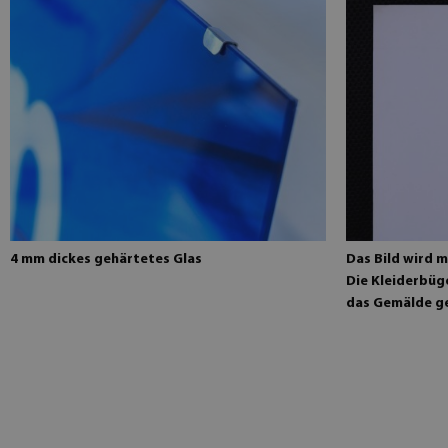
4 mm dickes gehärtetes Glas
Das Bild wird m
Die Kleiderbüge
das Gemälde g