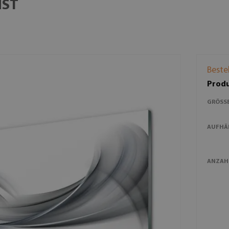
NST
Beste
Produ
GRÖSSE
AUFHÄ
ANZAH