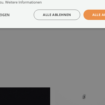
 zu.
Weitere Informationen
Montagesystem:
Distanzhalter oder Montageband
-
s
EIGEN
ALLE ABLEHNEN
ALLE A
-