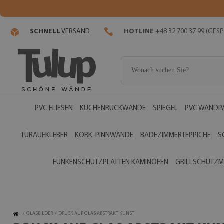
SCHNELL
VERSAND
HOTLINE
+48 32 700 37 99 (GE
PVC FLIESEN
KÜCHENRÜCKWÄNDE
SPIEGEL
PVC WANDP
TÜRAUFKLEBER
KORK-PINNWÄNDE
BADEZIMMERTEPPICHE
S
FUNKENSCHUTZPLATTEN KAMINÖFEN
GRILLSCHUTZM
/
GLASBILDER
/
DRUCK AUF GLAS ABSTRAKT KUNST