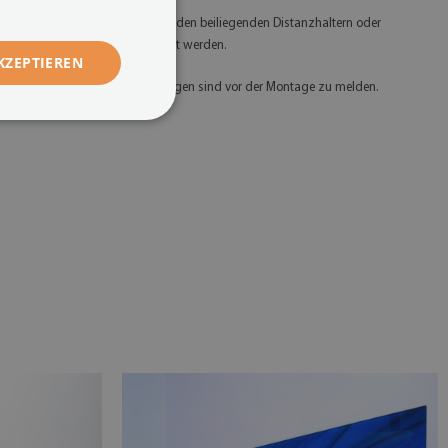
 Glasbilder sollten am besten mit den beiliegenden Distanzhaltern oder
peziellem Montageband befestigt werden.
KZEPTIEREN
 Etwaige Mängel und Abweichungen sind vor der Montage zu melden.