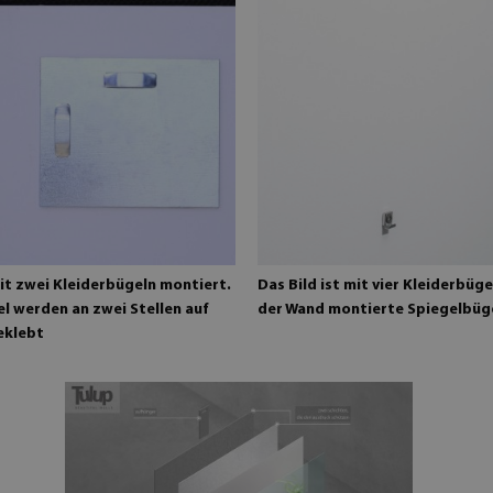
it zwei Kleiderbügeln montiert.
Das Bild ist mit vier Kleiderbüg
l werden an zwei Stellen auf
der Wand montierte Spiegelbüg
eklebt