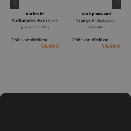
Korktafel
Kork pinnwand
Weltkartenkonturen
Natur geht
(#tkork-
(#tkork-poziom-
poziom-262736950)
293172041)
Größe von: 60x40 cm
Größe von: 60x40 cm
59.99 €
59.99 €