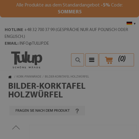
Alle Produkte aus dem Standardangebot
-5%
Code:
SOMMER5
▾
HOTLINE
+48 32 700 37 99 (GESPRÄCHE NUR AUF POLNISCH ODER
ENGLISCH.)
EMAIL:
INFO@TULUP.DE
(
0
)
/
KORK-PINNWÄNDE
/
BILDER-KORKTAFEL HOLZWÜRFEL
BILDER-KORKTAFEL
HOLZWÜRFEL
FRAGEN SIE NACH DEM PRODUKT